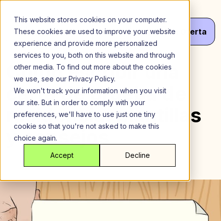
Saltar
al
This website stores cookies on your computer.
contenido
Menú
¡Haz
Tu
Oferta
These cookies are used to improve your website
experience and provide more personalized
services to you, both on this website and through
Cómo escribir una
other media. To find out more about the cookies
we use, see our Privacy Policy.
carta de prueba de
We won't track your information when you visit
our site. But in order to comply with your
residencia: plantillas
preferences, we'll have to use just one tiny
cookie so that you're not asked to make this
y consejos
choice again.
Accept
Decline