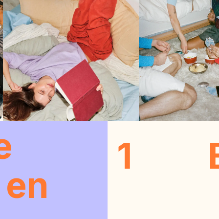
e
1
 en