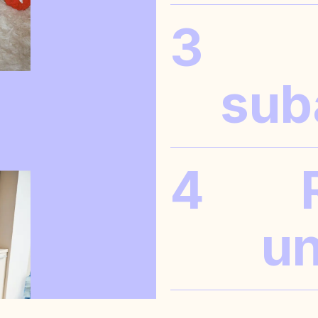
3
sub
COSTES DE ALQUILER DIVIDIDOS
INDEPENDIENTE
4
un
ESTANCIAS TEMPORALES
HOR