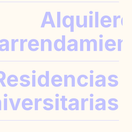
Alquilere
arrendamien
CONTRATO DE ARRENDAMIENTO
PROPIETARIO
Residencias
iversitarias
ARIOS FLEXIBLES