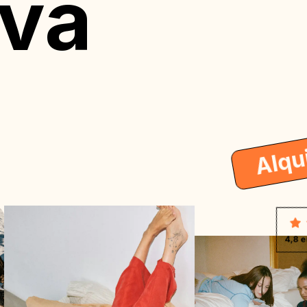
va
Alqui
4,8 