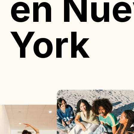
en Nue
York