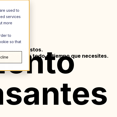
are used to
zed services
out more
rder to
ookie so that
iento
Entrad listos.
Quédate todo el tiempo que necesites.
cline
asantes