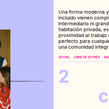
Una forma moderna y f
incluido vienen comp
intermediario ni gran
habitación privada, 
proximidad al trabajo o
perfecto para cualqu
una comunidad integr
SOCIAL
LIBRE DE ESTRÉS
SA
2
c