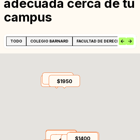
adecuada cerca de tu
campus
TODO
COLEGIO BARNARD
FACULTAD DE DERECHO BENJAM
$1890
$2019
$1950
$2369
$1919
$1500
$1400