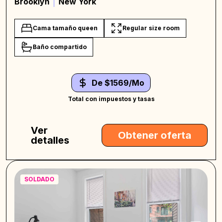
Brooklyn
New York
Cama tamaño queen
Regular size room
Baño compartido
De $1569/Mo
Total con impuestos y tasas
Ver
Obtener oferta
detalles
SOLDADO