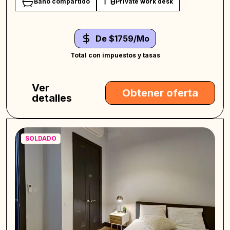
Baño compartido
Private work desk
De $1759/Mo
Total con impuestos y tasas
Ver
Obtener oferta
detalles
SOLDADO