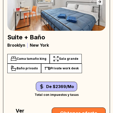
Suite + Baño
Brooklyn
New York
Cama tamaño king
Sala grande
Baño privado
Private work desk
De $2369/Mo
Total con impuestos y tasas
Ver