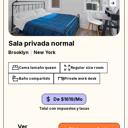
Sala privada normal
Brooklyn
New York
Cama tamaño queen
Regular size room
Baño compartido
Private work desk
De $1619/Mo
Total con impuestos y tasas
Ver