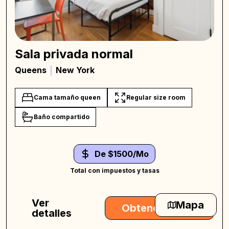
Sala privada normal
Queens
New York
Cama tamaño queen
Regular size room
Baño compartido
De $1500/Mo
Total con impuestos y tasas
Ver
Mapa
Obtener oferta
detalles