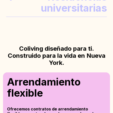
universitarias
COSTES DE ALQUILER DIVIDIDOS
CONTRATO DE ARRENDAMIENTO
PROPIETARIO
INDEPENDIENTE
ESTANCIAS TEMPORALES
HORARIOS FLEXIBLES
Coliving diseñado para ti.
Construido para la vida en Nueva
CONVENIENTE
ASEQUIBLE
MUCHAS REGLAS
York.
Arrendamiento
flexible
Ofrecemos contratos de arrendamiento