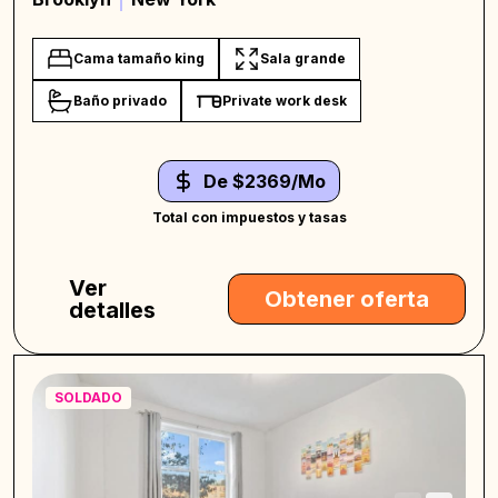
Cama tamaño king
Sala grande
Baño privado
Private work desk
De $2369/Mo
Total con impuestos y tasas
Ver
Obtener oferta
detalles
SOLDADO