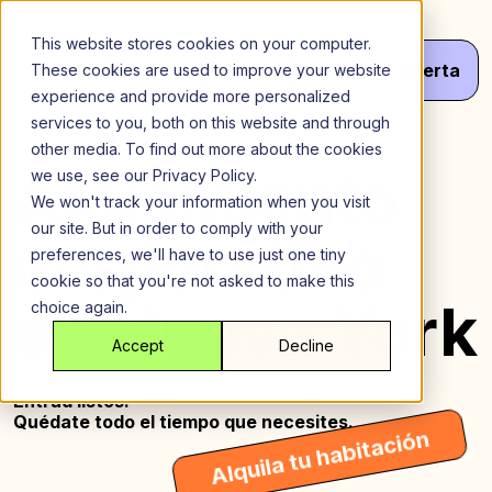
Saltar
al
This website stores cookies on your computer.
contenido
Menú
¡Haz
Tu
Oferta
These cookies are used to improve your website
experience and provide more personalized
services to you, both on this website and through
other media. To find out more about the cookies
Alojamiento
we use, see our Privacy Policy.
We won't track your information when you visit
our site. But in order to comply with your
corporativo
preferences, we'll have to use just one tiny
cookie so that you're not asked to make this
en Nueva York
choice again.
Accept
Decline
Entrad listos.
Quédate todo el tiempo que necesites.
Alquila tu habitación