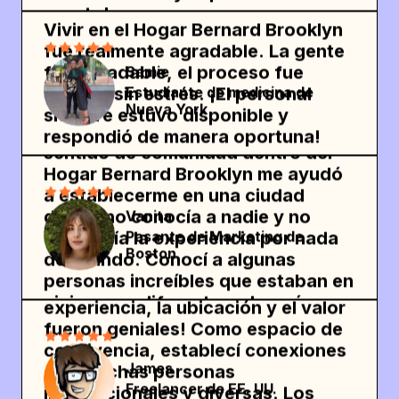
Vivir en el Hogar Bernard Brooklyn
fue realmente agradable. La gente
fue agradable, el proceso fue
Samie
Estudiante de medicina de
fluido y sin estrés. ¡El personal
¡Tuve una increíble experiencia de
Nueva York
siempre estuvo disponible y
convivencia con SharedEasy! El
respondió de manera oportuna!
sentido de comunidad dentro del
Hogar Bernard Brooklyn me ayudó
a establecerme en una ciudad
donde no conocía a nadie y no
Vanita
Pasante de Marketing de
cambiaría la experiencia por nada
Boston
del mundo. Conocí a algunas
personas increíbles que estaban en
Gracias por la estancia. ¡La
viajes muy diferentes a los míos, e
experiencia, la ubicación y el valor
intercambiar historias hizo que mi
fueron geniales! Como espacio de
tiempo allí fuera inolvidable. ¡5/5
convivencia, establecí conexiones
estrellas!
James
con muchas personas
Freelancer de EE. UU.
internacionales y diversas. Los
Disfruté de mi estadía en
residentes fueron cálidos y