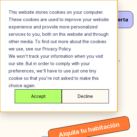
Saltar
al
This website stores cookies on your computer.
contenido
Menú
¡Haz
Tu
Oferta
These cookies are used to improve your website
experience and provide more personalized
services to you, both on this website and through
other media. To find out more about the cookies
we use, see our Privacy Policy.
5000+
We won't track your information when you visit
Confianza de los residentes
4,8 en Google Maps
our site. But in order to comply with your
felices
preferences, we'll have to use just one tiny
Testimonios
cookie so that you're not asked to make this
choice again.
Accept
Decline
Lo que realmente es
Me gustaría vivir aquí.
Alquila tu habitación