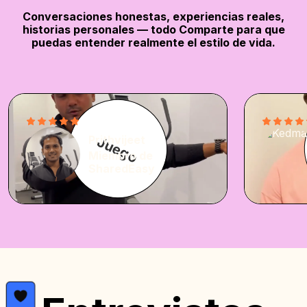
Conversaciones honestas, experiencias reales,
historias personales — todo
Comparte para que
puedas entender realmente el estilo de vida.
Prithvijeet
Juego
Miembro de
SharedEasy