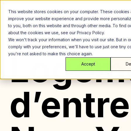
Aller
au
This website stores cookies on your computer. These cookies 
contenu
improve your website experience and provide more personali
to you, both on this website and through other media. To find 
about the cookies we use, see our Privacy Policy.
We won't track your information when you visit our site. But in o
comply with your preferences, we'll have to use just one tiny c
Logem
you're not asked to make this choice again.
Accept
De
d’entre