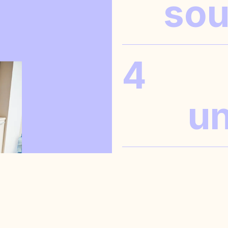
sou
COÛT DE LOCATION PARTAGÉ
4
un
SÉJOURS TEMPORAIRES
HORAI