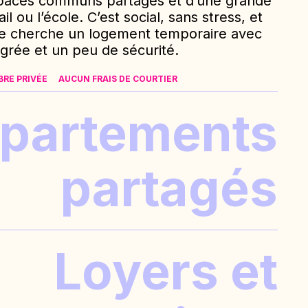
paces communs partagés et d’une grande
il ou l’école. C’est social, sans stress, et
ue cherche un logement temporaire avec
rée et un peu de sécurité.
RE PRIVÉE
AUCUN FRAIS DE COURTIER
partements
partagés
Loyers et