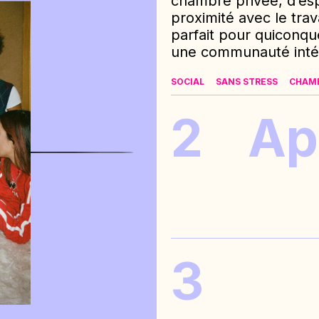
chambre privée, d’es
proximité avec le trava
parfait pour quiconq
une communauté intég
SOCIAL
SANS STRESS
CHAMB
2
Ap
3