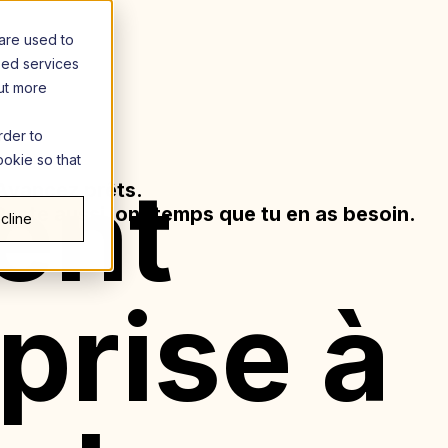
are used to
zed services
out more
rder to
ookie so that
ent
Avancez prêts.
Reste aussi longtemps que tu en as besoin.
cline
prise à