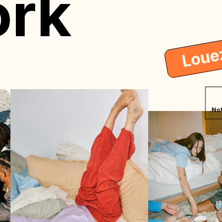
ork
Loue
Not