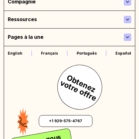
Compagnie
Ressources
Pages à la une
English
Français
Português
Español
O
b
t
n
e
z
o
t
r
e
o
f
f
r
e
e
v
+1 929-575-4767