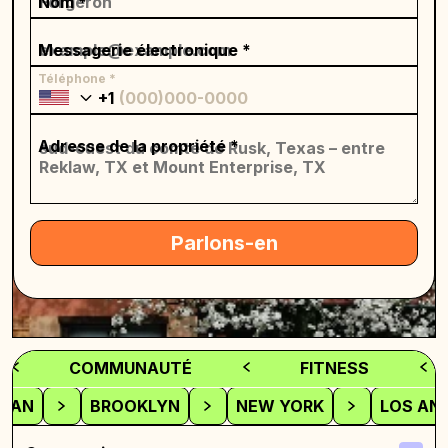
Nom *
Messagerie électronique *
Téléphone *
+1
Adresse de la propriété *
Parlons-en
COMMUNAUTÉ
FITNESS
TAN
BROOKLYN
NEW YORK
LOS AN