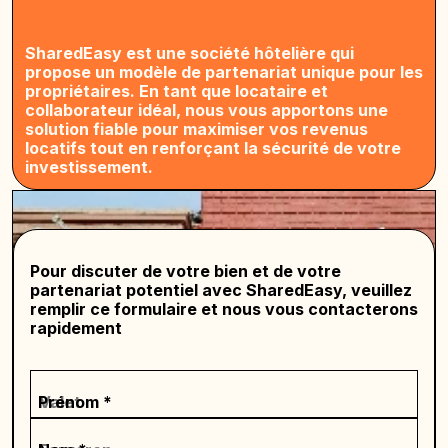
SharedEasy est une société hôtelière qui
propose un modèle de partenariat unique pour les
propriétaires. En tant que locataire et
collaborateur idéal, nous vous apportons une
solution fiable pour maximiser vos revenus
locatifs tout en renforçant la sécurité de votre
investissement.
Pour discuter de votre bien et de votre
partenariat potentiel avec SharedEasy, veuillez
remplir ce formulaire et nous vous contacterons
rapidement
Prénom *