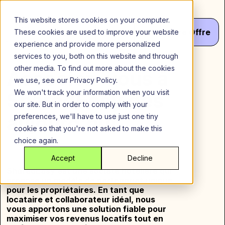
Aller
au
This website stores cookies on your computer.
contenu
Menu
Va
Votre
Offre
These cookies are used to improve your website
experience and provide more personalized
services to you, both on this website and through
other media. To find out more about the cookies
Associez-vous à
we use, see our Privacy Policy.
We won't track your information when you visit
SharedEasy dès
our site. But in order to comply with your
aujourd’hui
preferences, we'll have to use just one tiny
cookie so that you're not asked to make this
choice again.
Accept
Decline
SharedEasy est une société hôtelière qui
propose un modèle de partenariat unique
pour les propriétaires. En tant que
locataire et collaborateur idéal, nous
vous apportons une solution fiable pour
maximiser vos revenus locatifs tout en