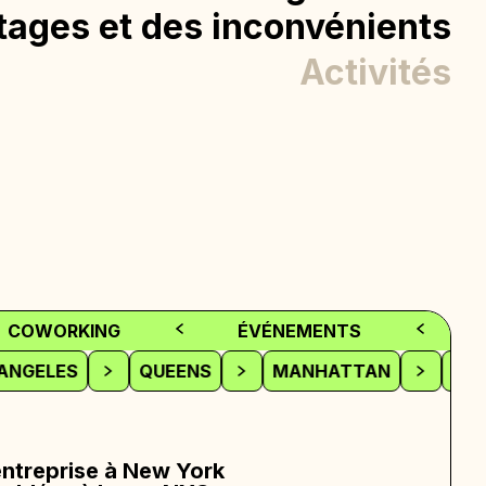
tages et des inconvénients
Activités
COWORKING
ÉVÉNEMENTS
OS ANGELES
QUEENS
MANHATTAN
B
ntreprise à New York