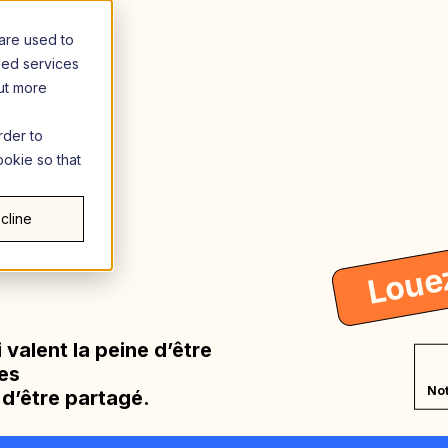
are used to
zed services
out more
rder to
ookie so that
cline
Loue
 valent la peine d’être
es
Not
 d’être partagé.