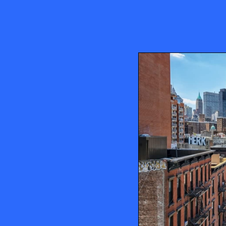
juin 19, 2026 • 8:55 am
quelle est
Découvrez Ditmas
s convient
guide du quartier
Brooklyn