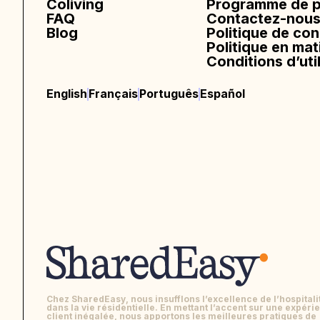
Coliving
Programme de pa
FAQ
Contactez-nou
Blog
Politique de con
Politique en mat
Conditions d’uti
English
Français
Português
Español
Chez SharedEasy, nous insufflons l’excellence de l’hospitali
dans la vie résidentielle. En mettant l’accent sur une expéri
client inégalée, nous apportons les meilleures pratiques de