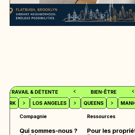
TRAVAIL & DÉTENTE
BIEN-ÊTRE
EW YORK
LOS ANGELES
QUEENS
MA
Compagnie
Ressources
Qui sommes-nous ?
Pour les proprié