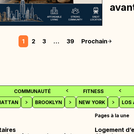
avan
1
2
3
…
39
Prochain
COMMUNAUTÉ
FITNESS
NHATTAN
BROOKLYN
NEW YORK
L
Pages à la une
taires
Logement d’e