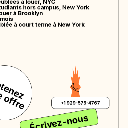
blées à louer, NYC
udiants hors campus, New York
ouer à Brooklyn
 mois
blée à court terme à New York
O
b
t
n
e
z
o
t
r
e
o
f
f
r
e
e
v
+1 929-575-4767
Écrivez-nous