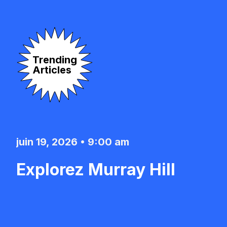
Trending
Articles
juin 19, 2026 • 8:57 am
Coliving vs colocataires : 
la différence et lequel vou
le mieux ?