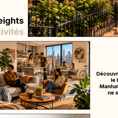
eights
ivités
Découvr
le
Manhat
ne s