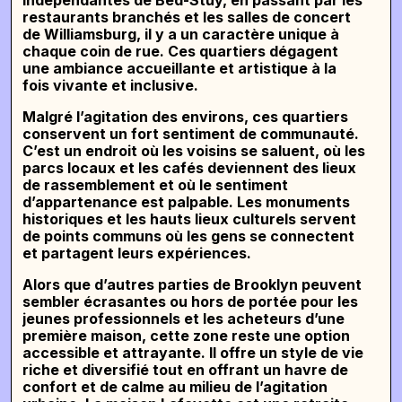
appareils en acier inoxydable de premier ordre
restaurants branchés et les salles de concert
tels qu’un micro-ondes, une cuisinière à gaz, un
de Williamsburg, il y a un caractère unique à
grille-pain et une cafetière. De plus, nous ne
chaque coin de rue. Ces quartiers dégagent
sommes qu’à une minute de la station de métro
une ambiance accueillante et artistique à la
Myrtle Flushing pour les trains M, J et Z, ce qui
fois vivante et inclusive.
facilite les déplacements. Préparez-vous à
plonger dans l’énergie impressionnante de la vie
Malgré l’agitation des environs, ces quartiers
communautaire à
The Lafayette Home
, en plein
conservent un fort sentiment de communauté.
cœur de Brooklyn.
C’est un endroit où les voisins se saluent, où les
parcs locaux et les cafés deviennent des lieux
de rassemblement et où le sentiment
d’appartenance est palpable. Les monuments
historiques et les hauts lieux culturels servent
de points communs où les gens se connectent
et partagent leurs expériences.
Alors que d’autres parties de Brooklyn peuvent
sembler écrasantes ou hors de portée pour les
jeunes professionnels et les acheteurs d’une
première maison, cette zone reste une option
accessible et attrayante. Il offre un style de vie
riche et diversifié tout en offrant un havre de
confort et de calme au milieu de l’agitation