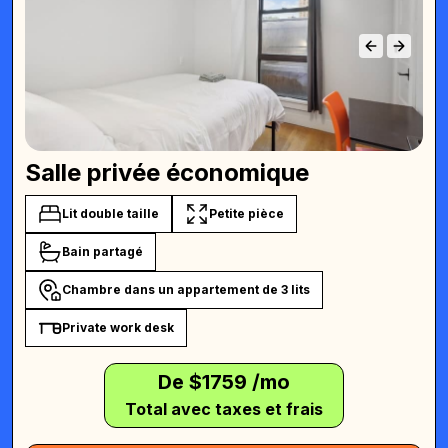
Salle privée économique
Lit double taille
Petite pièce
Bain partagé
Chambre dans un appartement de 3 lits
Private work desk
De $
1759
/mo
Total avec taxes et frais