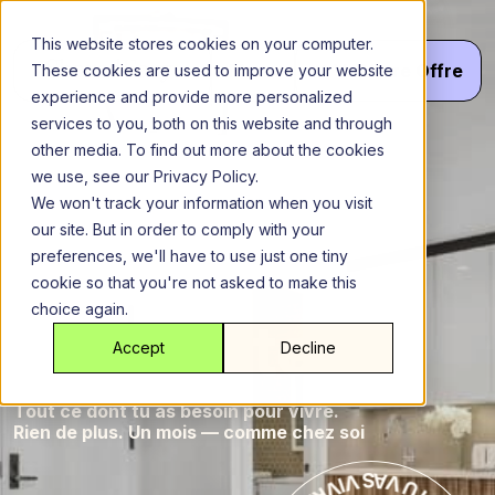
Aller
au
This website stores cookies on your computer.
contenu
Menu
Va
Votre
Offre
These cookies are used to improve your website
experience and provide more personalized
services to you, both on this website and through
other media. To find out more about the cookies
Brooklyn
New York Ville
we use, see our Privacy Policy.
La
La
We won't track your information when you visit
our site. But in order to comply with your
maison
preferences, we'll have to use just one tiny
cookie so that you're not asked to make this
choice again.
maison
Lafayette
Accept
Decline
Tout ce dont tu as besoin pour vivre.
Rien de plus. Un mois — comme chez soi