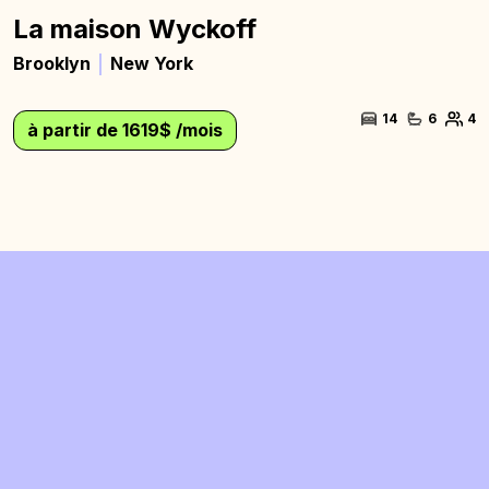
La maison Wyckoff
Brooklyn
New York
14
6
4
à partir de 1619$ /mois