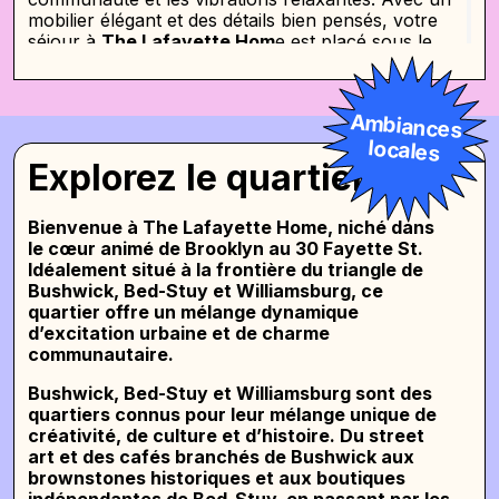
mobilier élégant et des détails bien pensés, votre
séjour à
The Lafayette Hom
e est placé sous le
signe du confort et de la satisfaction totale.
Et devinez quoi ?
La maison Lafayette
est plus
Ambiances
qu’un simple endroit cool pour s’écraser. Que
vous soyez un travailleur à distance, un
locales
indépendant ou un entrepreneur en herbe à la
Explorez le quartier
recherche d’un espace pour augmenter votre
productivité,
The Lafayette Home
a ce qu’il vous
Bienvenue à
The Lafayette Home
, niché dans
faut. Avec l’Internet haut débit, des espaces
le cœur animé de Brooklyn au 30 Fayette St.
communs confortables et beaucoup de lumière
Idéalement situé à la frontière du triangle de
naturelle, c’est là que la magie opère. Dites adieu
Bushwick, Bed-Stuy et Williamsburg, ce
au travail solo à la maison et bonjour à une
quartier offre un mélange dynamique
communauté dynamique de fonceurs à
The
d’excitation urbaine et de charme
Lafayette Home
.
communautaire.
Vivre à
la maison Lafayette
est un jeu d’enfant.
Bushwick, Bed-Stuy et Williamsburg sont des
Notre processus d’enregistrement et de départ est
quartiers connus pour leur mélange unique de
très fluide, et nous avons des options de
créativité, de culture et d’histoire. Du street
chambres économiques pour tous les goûts. Nos
art et des cafés branchés de Bushwick aux
espaces de vie spacieux et modernes disposent
brownstones historiques et aux boutiques
d’une cuisine entièrement équipée avec des
indépendantes de Bed-Stuy, en passant par les