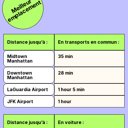
M
e
i
l
l
e
r
e
m
p
l
a
c
e
m
e
n
u
t
Distance jusqu’à :
En transports en commun :
Midtown
35 min
Manhattan
Downtown
28 min
Manhattan
LaGuardia Airport
1 hour 5 min
JFK Airport
1 hour
Distance jusqu’à :
En voiture :