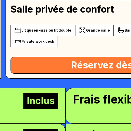
Salle privée de confort
Lit queen-size ou lit double
Grande salle
Bai
Private work desk
Réservez dè
Frais flexi
Inclus