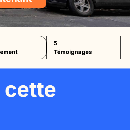
5
cement
Témoignages
 cette