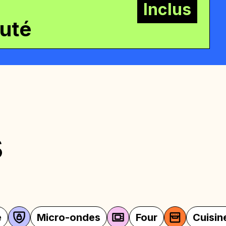
Inclus
uté
s
des
Four
Cuisine équipée