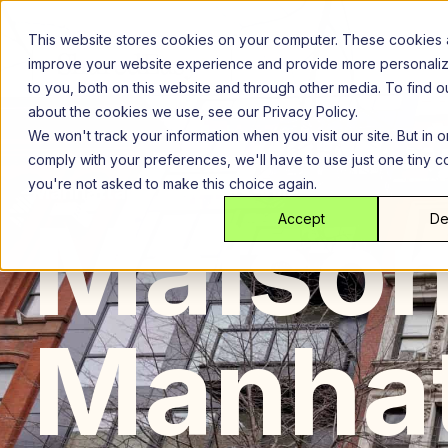
Aller
au
This website stores cookies on your computer. These cookies 
contenu
improve your website experience and provide more personali
to you, both on this website and through other media. To find 
about the cookies we use, see our Privacy Policy.
We won't track your information when you visit our site. But in o
comply with your preferences, we'll have to use just one tiny c
you're not asked to make this choice again.
Manhattan
New York Ville
Ma
Maiso
Accept
De
Manhat