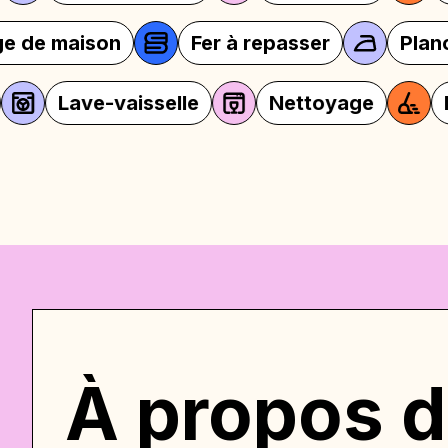
quipée
Linge de maison
Fer à re
elle
Nettoyage
Meubles
M
À propos d