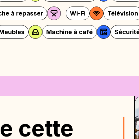
passer
Planche à repasser
Wi-Fi
achine à café
Sécurité
Micro-on
e cette