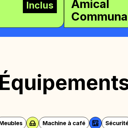
Amical
Inclus
Communa
Équipement
achine à café
Sécurité
Micro-on