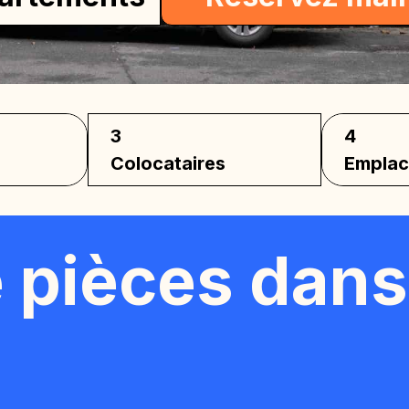
3
4
Colocataires
Empla
 pièces dans