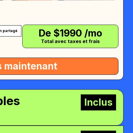
De $
1990
/mo
n partagé
Total avec taxes et frais
s maintenant
bles
Inclus