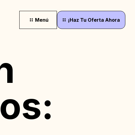
Menú
¡Haz
Tu
Oferta
Ahora
n
os: