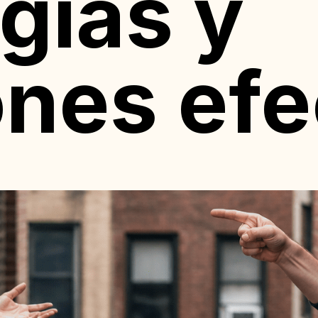
gias y
ones efe