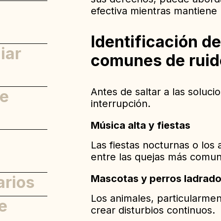
efectiva mientras mantiene
Identificación d
gos
iar
comunes de ruid
Antes de saltar a las solucio
de
interrupción.
uido
Música alta y fiestas
aria
Las fiestas nocturnas o los
entre las quejas más comun
arios
Mascotas y perros ladrad
d
Los animales, particularme
e
crear disturbios continuos.
)