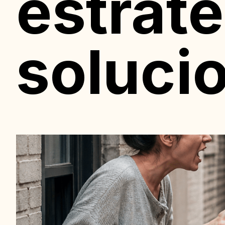
estrate
soluci