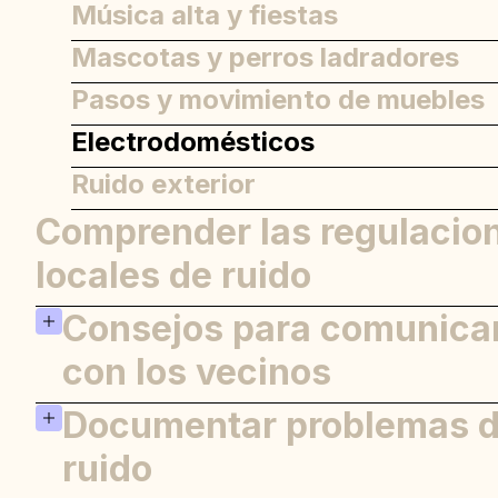
Música alta y fiestas
Mascotas y perros ladradores
Pasos y movimiento de muebles
Electrodomésticos
Ruido exterior
Comprender las regulacio
locales de ruido
Consejos para comunica
con los vecinos
Documentar problemas 
Acércate con calma
Sea específico
ruido