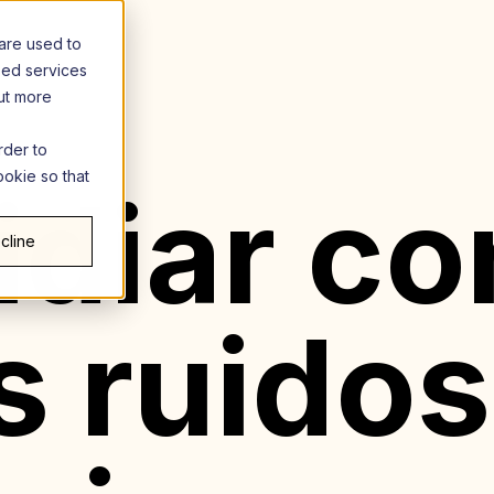
are used to
zed services
out more
rder to
ookie so that
idiar co
cline
s ruidos