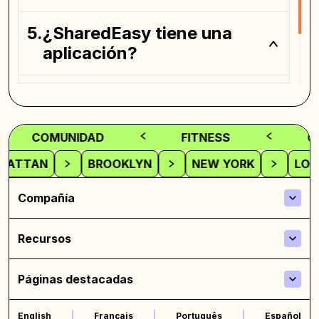
¿SharedEasy tiene una
aplicación?
¿Dónde puedo encontrar
un espacio de coliving?
COMUNIDAD
FITNESS
CO
NHATTAN
BROOKLYN
NEW YORK
LO
Compañía
Recursos
Páginas destacadas
English
Français
Português
Español