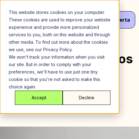
Saltar
al
This website stores cookies on your computer.
contenido
Menú
¡Haz
Tu
Oferta
These cookies are used to improve your website
experience and provide more personalized
services to you, both on this website and through
Cómo vivir en
other media. To find out more about the cookies
we use, see our Privacy Policy.
comunidad: consejos
We won't track your information when you visit
our site. But in order to comply with your
para una gran
preferences, we'll have to use just one tiny
cookie so that you're not asked to make this
experiencia de
choice again.
coliving
Accept
Decline