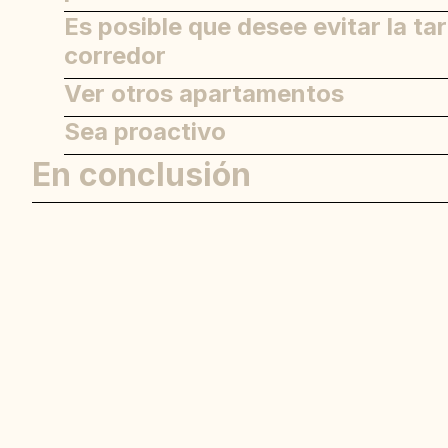
Es posible que desee evitar la tar
corredor
Ver otros apartamentos
Sea proactivo
En conclusión