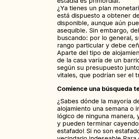
estadía es primordial.
¿Ya tienes un plan monetari
está dispuesto a obtener d
disponible, aunque aún pu
asequible. Sin embargo, deb
buscando: por lo general, 
rango particular y debe ceñi
Aparte del tipo de alojamie
de la casa varía de un barri
según su presupuesto junto
vitales, que podrían ser el 
Comience una búsqueda t
¿Sabes dónde la mayoría de
alojamiento una semana o i
lógico de ninguna manera,
y pueden terminar cayendo 
estafado! Si no son estafa
vecindario indeseable.
Para 