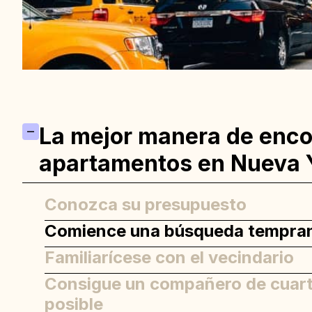
La mejor manera de enco
apartamentos en Nueva 
Conozca su presupuesto
Comience una búsqueda tempra
Familiarícese con el vecindario
Consigue un compañero de cuart
posible