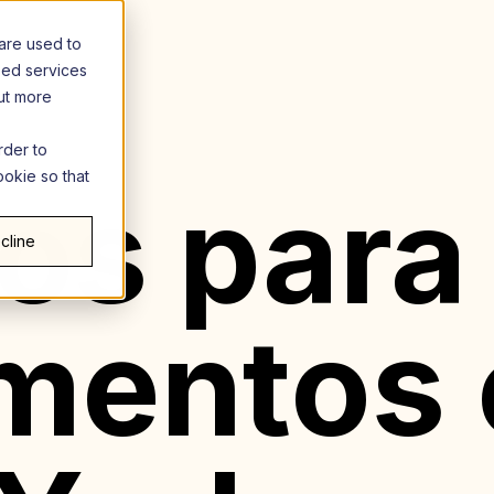
are used to
zed services
out more
rder to
ookie so that
os para
cline
mentos 