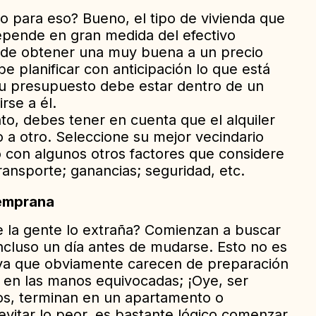
o para eso? Bueno, el tipo de vivienda que
epende en gran medida del efectivo
ede obtener una muy buena a un precio
e planificar con anticipación lo que está
su presupuesto debe estar dentro de un
rse a él.
nto, debes tener en cuenta que el alquiler
o a otro. Seleccione su mejor vecindario
 con algunos otros factores que considere
transporte; ganancias; seguridad, etc.
emprana
 la gente lo extraña? Comienzan a buscar
ncluso un día antes de mudarse. Esto no es
 ya que obviamente carecen de preparación
en las manos equivocadas; ¡Oye, ser
dos, terminan en un apartamento o
evitar lo peor, es bastante lógico comenzar