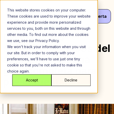
Saltar
al
This website stores cookies on your computer.
contenido
Menú
¡Haz
Tu
Oferta
These cookies are used to improve your website
experience and provide more personalized
services to you, both on this website and through
Costo de los
other media. To find out more about the cookies
we use, see our Privacy Policy.
servicios públicos del
We won't track your information when you visit
our site. But in order to comply with your
apartamento: una
preferences, we'll have to use just one tiny
cookie so that you're not asked to make this
guía completa para
choice again.
presupuestar
Accept
Decline