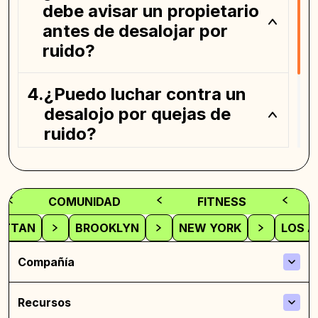
debe avisar un propietario
antes de desalojar por
ruido?
¿Puedo luchar contra un
desalojo por quejas de
ruido?
¿Cómo pueden los
propietarios prevenir las
COMUNIDAD
FITNESS
disputas por ruido?
ATTAN
BROOKLYN
NEW YORK
LOS A
Compañía
Recursos