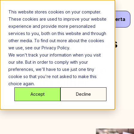
Saltar
al
This website stores cookies on your computer.
contenido
Menú
¡Haz
Tu
Oferta
These cookies are used to improve your website
experience and provide more personalized
services to you, both on this website and through
Desalojo por quejas
other media. To find out more about the cookies
we use, see our Privacy Policy.
por ruido: sus
We won't track your information when you visit
our site. But in order to comply with your
derechos y lo que
preferences, we'll have to use just one tiny
cookie so that you're not asked to make this
necesita saber
choice again.
Accept
Decline