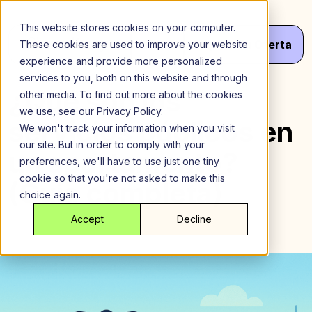
Saltar
al
This website stores cookies on your computer.
contenido
Menú
¡Haz
Tu
Oferta
These cookies are used to improve your website
experience and provide more personalized
services to you, both on this website and through
¿Qué son los
other media. To find out more about the cookies
we use, see our Privacy Policy.
servicios públicos en
We won't track your information when you visit
our site. But in order to comply with your
un apartamento?
preferences, we'll have to use just one tiny
cookie so that you're not asked to make this
(Guía completa)
choice again.
Accept
Decline