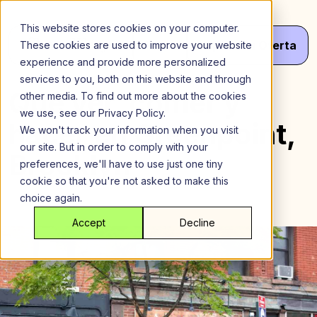
Saltar
al
This website stores cookies on your computer.
contenido
Menú
¡Haz
Tu
Oferta
These cookies are used to improve your website
experience and provide more personalized
services to you, both on this website and through
Qué ver, comer y
other media. To find out more about the cookies
we use, see our Privacy Policy.
hacer en Greenpoint,
We won't track your information when you visit
our site. But in order to comply with your
Brooklyn
preferences, we'll have to use just one tiny
cookie so that you're not asked to make this
choice again.
Accept
Decline