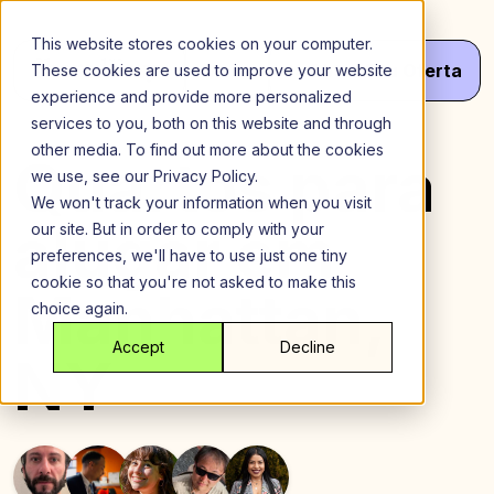
Ir
para
This website stores cookies on your computer.
o
Menu
Obter
Seu
Oferta
These cookies are used to improve your website
conteúdo
experience and provide more personalized
services to you, both on this website and through
other media. To find out more about the cookies
Quartos para
we use, see our Privacy Policy.
We won't track your information when you visit
alugar em
our site. But in order to comply with your
preferences, we'll have to use just one tiny
cookie so that you're not asked to make this
Manhattan,
choice again.
Accept
Decline
NY