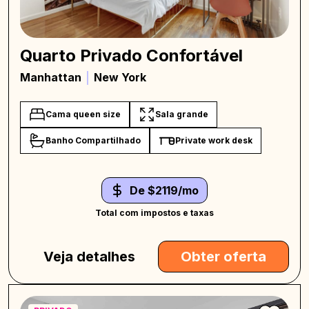
Quarto Privado Confortável
Manhattan
New York
Cama queen size
Sala grande
Banho Compartilhado
Private work desk
De $2119/mo
Total com impostos e taxas
Veja detalhes
Obter oferta