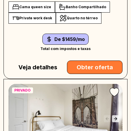
Cama queen size
Banho Compartilhado
Private work desk
Quarto no térreo
De $1459/mo
Total com impostos e taxas
Veja detalhes
Obter oferta
PRIVADO