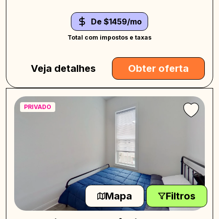
De $1459/mo
Total com impostos e taxas
Veja detalhes
Obter oferta
PRIVADO
Mapa
Filtros