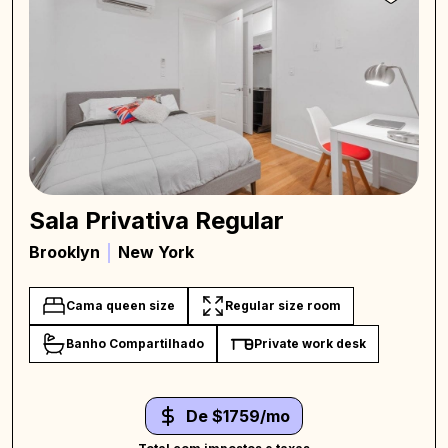
Sala Privativa Regular
Brooklyn
New York
Cama queen size
Regular size room
Banho Compartilhado
Private work desk
De $1759/mo