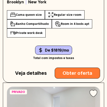
Brooklyn
New York
Cama queen size
Regular size room
Banho Compartilhado
Room in 4 beds apt
Private work desk
De $1819/mo
Total com impostos e taxas
Veja detalhes
Obter oferta
PRIVADO