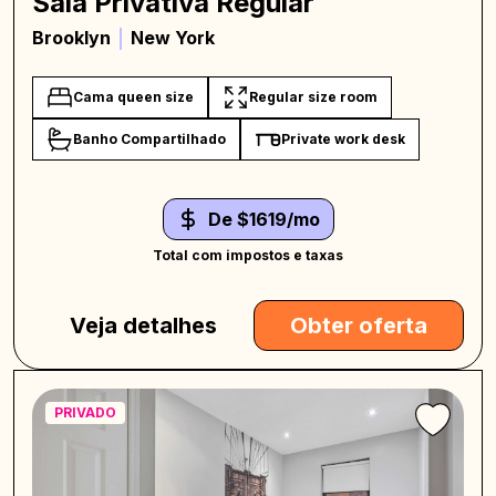
Sala Privativa Regular
Brooklyn
New York
Cama queen size
Regular size room
Banho Compartilhado
Private work desk
De $1619/mo
Total com impostos e taxas
Veja detalhes
Obter oferta
PRIVADO