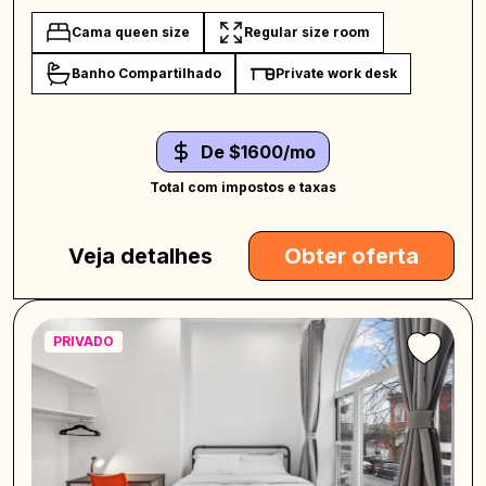
Cama queen size
Regular size room
Banho Compartilhado
Private work desk
De $1600/mo
Total com impostos e taxas
Veja detalhes
Obter oferta
PRIVADO