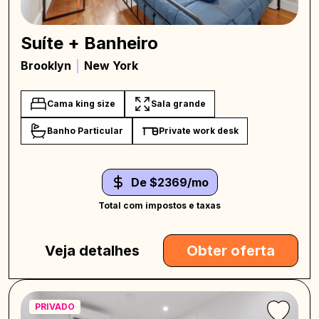
Suíte + Banheiro
Brooklyn
New York
Cama king size
Sala grande
Banho Particular
Private work desk
De $2369/mo
Total com impostos e taxas
Veja detalhes
Obter oferta
PRIVADO