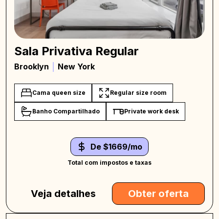
Sala Privativa Regular
Brooklyn
New York
Cama queen size
Regular size room
Banho Compartilhado
Private work desk
De $1669/mo
Total com impostos e taxas
Veja detalhes
Obter oferta