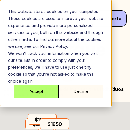
Ir
para
This website stores cookies on your computer.
o
Menu
Obter
Seu
Oferta
These cookies are used to improve your website
conteúdo
experience and provide more personalized
services to you, both on this website and through
other media. To find out more about the cookies
Nova Iorque
we use, see our Privacy Policy.
We won't track your information when you visit
our site. But in order to comply with your
preferences, we'll have to use just one tiny
cookie so that you're not asked to make this
choice again.
Uma comunidade diversa de inspiradores
indivíduos
Accept
Decline
em casas compartilhadas
$1890
$2019
$1950