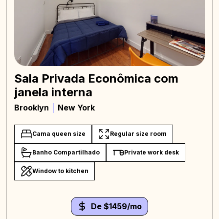
Sala Privada Econômica com
janela interna
Brooklyn
New York
Cama queen size
Regular size room
Banho Compartilhado
Private work desk
Window to kitchen
De $1459/mo