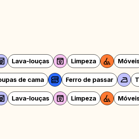
ças
Limpeza
Móveis
Cafet
pada
Roupas de cama
Ferro de p
ças
Limpeza
Móveis
Cafet