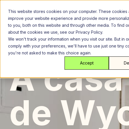
Ir
para
This website stores cookies on your computer. These cookies 
o
improve your website experience and provide more personali
conteúdo
to you, both on this website and through other media. To find 
about the cookies we use, see our Privacy Policy.
We won't track your information when you visit our site. But in o
comply with your preferences, we'll have to use just one tiny c
you're not asked to make this choice again.
Brooklyn
New York Cidade
A
A casa
Accept
De
de Wyc