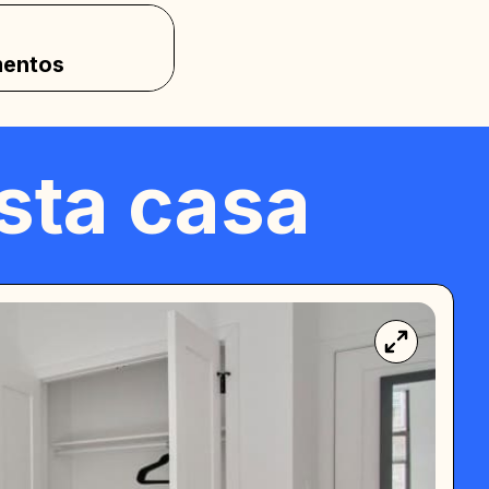
f
entos
sta casa