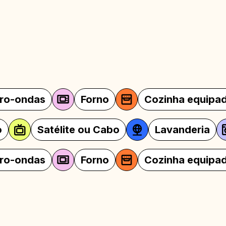
Forno
Cozinha equipada
Rou
Televisão
Satélite ou Cabo
L
Forno
Cozinha equipada
Rou