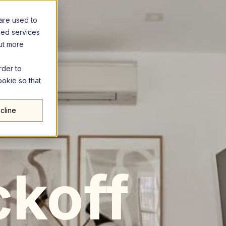
are used to
zed services
out more
rder to
ookie so that
cline
koff