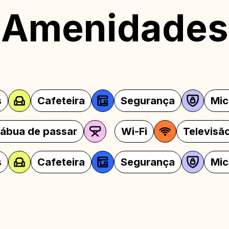
Amenidades
eira
Segurança
Micro-ondas
assar
Tábua de passar
Wi-Fi
eira
Segurança
Micro-ondas