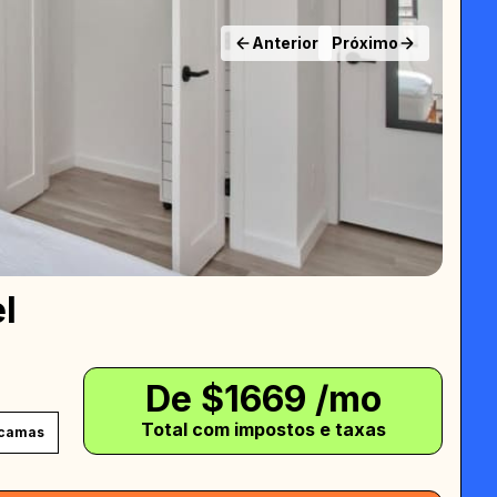
Anterior
Próximo
l
De $
1669
/mo
Total com impostos e taxas
 camas