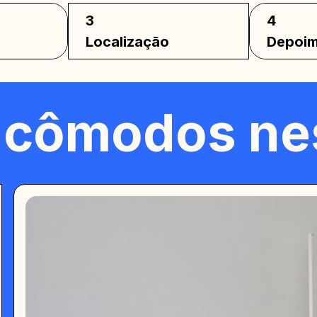
ckof
3
4
Localização
Depoim
 cômodos ne