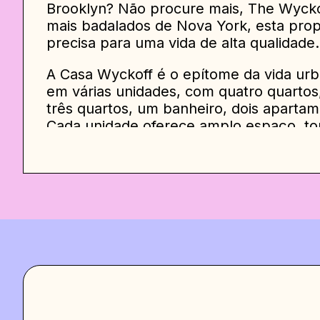
Brooklyn? Não procure mais, The Wyck
mais badalados de Nova York, esta pro
precisa para uma vida de alta qualidade.
A Casa Wyckoff é o epítome da vida urb
em várias unidades, com quatro quartos
três quartos, um banheiro, dois apartam
Cada unidade oferece amplo espaço, tor
grupos de amigos. Recentemente reform
acessórios modernos por toda parte, g
funcional.
Ao entrar em qualquer apartamento, vo
estar em plano aberto. A sala de estar 
e uma grande TV de tela plana, tornando
dia agitado na cidade. A área de jantar
desfrutar de noites agradáveis com cole
A cozinha totalmente equipada dispõe d