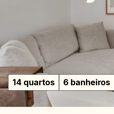
ca
de
14 quartos
6 banheiros