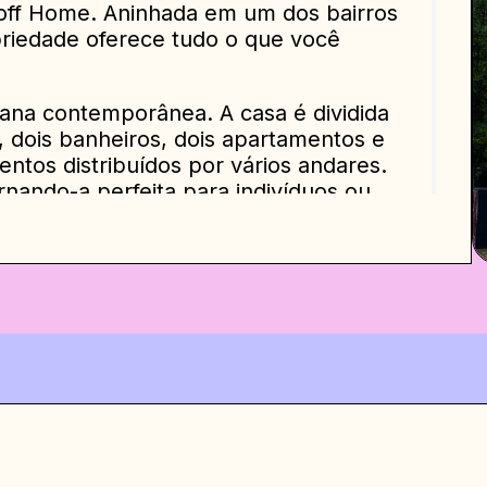
off Home. Aninhada em um dos bairros
priedade oferece tudo o que você
ana contemporânea. A casa é dividida
, dois banheiros, dois apartamentos e
entos distribuídos por vários andares.
nando-a perfeita para indivíduos ou
ada, a casa possui eletrodomésticos e
arantindo um ambiente elegante e
cê encontrará uma espaçosa área de
está equipada com assentos confortáveis
-a o local perfeito para relaxar após um
 possui uma mesa grande, perfeita para
gas de quarto.
e eletrodomésticos de última geração,