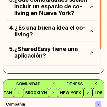
incluir un espacio de co-
living en Nueva York?
¿Es una buena idea el co-
living?
¿SharedEasy tiene una
aplicación?
¿Dónde puedo encontrar
un espacio de coliving?
COMUNIDAD
FITNESS
ATTAN
BROOKLYN
NEW YORK
LOS A
Compañía