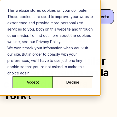
Saltar
al
This website stores cookies on your computer.
contenido
Menú
¡Haz
Tu
Oferta
These cookies are used to improve your website
experience and provide more personalized
services to you, both on this website and through
¿Cómo puede un
other media. To find out more about the cookies
we use, see our Privacy Policy.
estudiante
We won't track your information when you visit
our site. But in order to comply with your
universitario alquilar
preferences, we'll have to use just one tiny
cookie so that you're not asked to make this
un apartamento en la
choice again.
ciudad de Nueva
Accept
Decline
York?