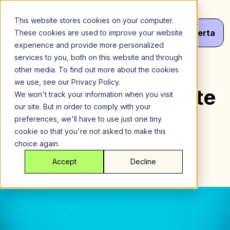
Saltar
al
This website stores cookies on your computer.
contenido
Menú
¡Haz
Tu
Oferta
These cookies are used to improve your website
experience and provide more personalized
services to you, both on this website and through
Espacios
other media. To find out more about the cookies
we use, see our Privacy Policy.
compartidos durante
We won't track your information when you visit
our site. But in order to comply with your
la pandemia de
preferences, we'll have to use just one tiny
cookie so that you're not asked to make this
COVID-19
choice again.
Accept
Decline