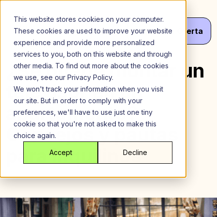
Saltar
al
This website stores cookies on your computer.
contenido
Menú
¡Haz
Tu
Oferta
These cookies are used to improve your website
experience and provide more personalized
services to you, both on this website and through
¿Se puede montar un
other media. To find out more about the cookies
we use, see our Privacy Policy.
televisor en un
We won't track your information when you visit
our site. But in order to comply with your
apartamento?
preferences, we'll have to use just one tiny
cookie so that you're not asked to make this
Consejos y pautas
choice again.
para inquilinos
Accept
Decline