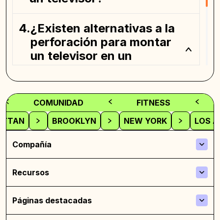
¿Existen alternativas a la
perforación para montar
un televisor en un
apartamento?
¿Cómo puedo ocultar los
COMUNIDAD
FITNESS
cables de TV para una
ATTAN
BROOKLYN
NEW YORK
LOS A
apariencia más limpia?
Compañía
Recursos
Páginas destacadas