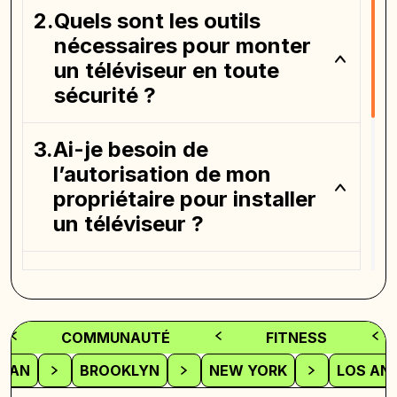
Quels sont les outils
nécessaires pour monter
un téléviseur en toute
sécurité ?
Ai-je besoin de
l’autorisation de mon
propriétaire pour installer
un téléviseur ?
Existe-t-il des
alternatives au perçage
pour le montage d’un
COMMUNAUTÉ
FITNESS
téléviseur dans un
TAN
BROOKLYN
NEW YORK
LOS AN
appartement ?