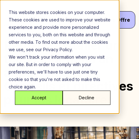
Aller
au
This website stores cookies on your computer.
contenu
Menu
Va
Votre
Offre
These cookies are used to improve your website
experience and provide more personalized
services to you, both on this website and through
Peut-on installer un
other media. To find out more about the cookies
we use, see our Privacy Policy.
téléviseur dans un
We won't track your information when you visit
our site. But in order to comply with your
appartement ?
preferences, we'll have to use just one tiny
cookie so that you're not asked to make this
Conseils et directives
choice again.
pour les locataires
Accept
Decline