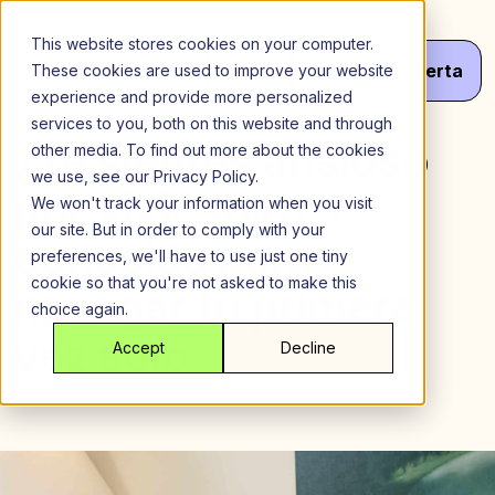
Saltar
al
This website stores cookies on your computer.
contenido
Menú
¡Haz
Tu
Oferta
These cookies are used to improve your website
experience and provide more personalized
services to you, both on this website and through
¿Te sientes ansioso
other media. To find out more about the cookies
we use, see our Privacy Policy.
por vivir solo? 7
We won't track your information when you visit
our site. But in order to comply with your
consejos para
preferences, we'll have to use just one tiny
cookie so that you're not asked to make this
navegar tu primera
choice again.
vez solo
Accept
Decline