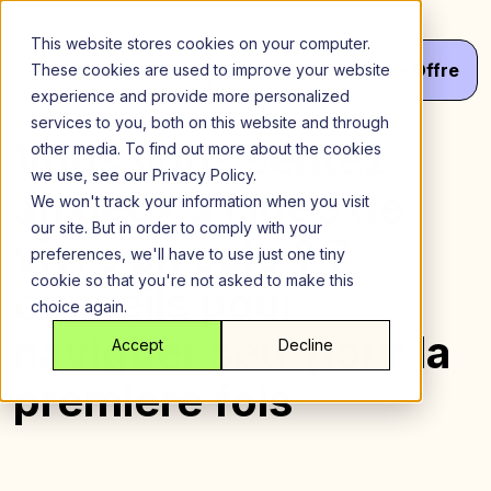
Aller
au
This website stores cookies on your computer.
contenu
Menu
Va
Votre
Offre
These cookies are used to improve your website
experience and provide more personalized
services to you, both on this website and through
Vous vous sentez
other media. To find out more about the cookies
we use, see our Privacy Policy.
anxieux à l’idée de
We won't track your information when you visit
our site. But in order to comply with your
vivre en solo ? 7
preferences, we'll have to use just one tiny
cookie so that you're not asked to make this
conseils pour
choice again.
naviguer seul pour la
Accept
Decline
première fois