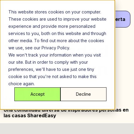
Saltar
al
This website stores cookies on your computer.
contenido
Menú
¡Haz
Tu
Oferta
These cookies are used to improve your website
experience and provide more personalized
services to you, both on this website and through
other media. To find out more about the cookies
Universidad
we use, see our Privacy Policy.
We won't track your information when you visit
de Brooklyn
our site. But in order to comply with your
preferences, we'll have to use just one tiny
cookie so that you're not asked to make this
choice again.
Accept
Decline
Una comunidad diversa de inspiradores
personas en
las casas SharedEasy