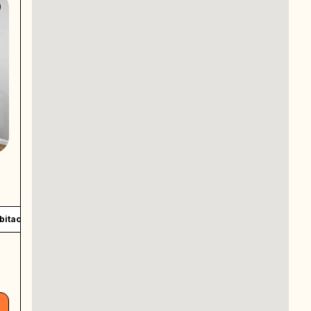
bitación pequeña
Baño compartido
Private work desk