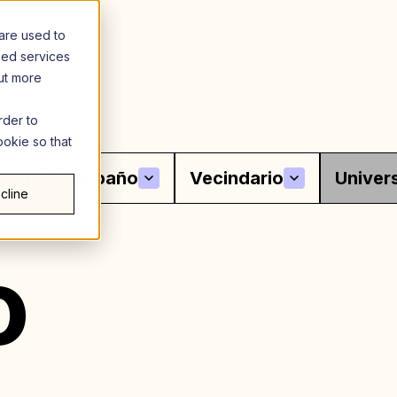
are used to
zed services
out more
rder to
ookie so that
Tipo de baño
Vecindario
Univer
cline
o