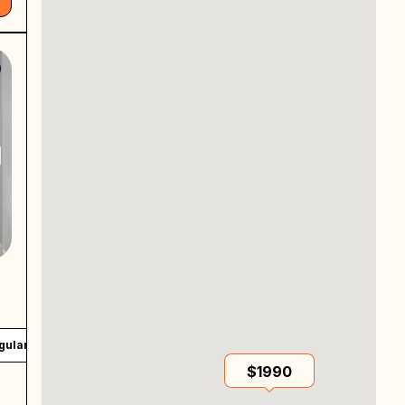
gular size room
Baño compartido
Private work desk
$1990