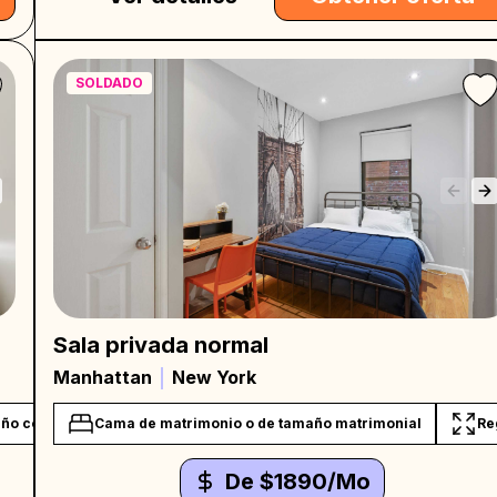
SOLDADO
Sala privada normal
Manhattan
New York
ño compartido
Cama de matrimonio o de tamaño matrimonial
Work desk by request
Re
De $1890/Mo