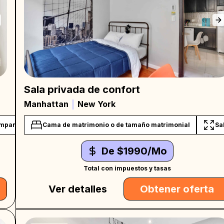
Sala privada de confort
Manhattan
New York
mpartido
Cama de matrimonio o de tamaño matrimonial
Private work desk
Sa
De $1990/Mo
Total con impuestos y tasas
Ver detalles
Obtener oferta