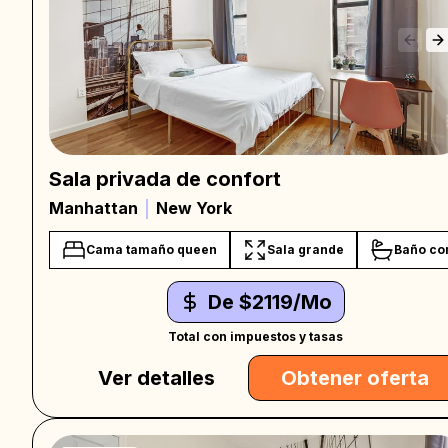
Sala privada de confort
Manhattan
New York
Cama tamaño queen
Sala grande
Baño co
De $2119/Mo
Total con impuestos y tasas
Ver detalles
Obtener oferta