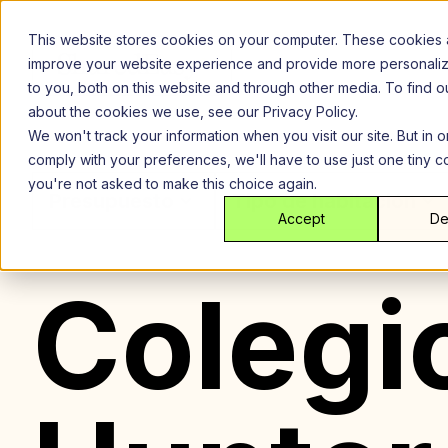
Saltar
al
This website stores cookies on your computer. These cookies 
contenido
improve your website experience and provide more personali
to you, both on this website and through other media. To find 
about the cookies we use, see our Privacy Policy.
We won't track your information when you visit our site. But in o
comply with your preferences, we'll have to use just one tiny c
you're not asked to make this choice again.
Presupuesto
Tipo de habitación
Accept
De
Colegi