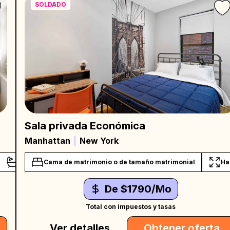
SOLDADO
Sala privada Económica
Manhattan
New York
Baño compartido
Cama de matrimonio o de tamaño matrimonial
Ha
De $1790/Mo
Total con impuestos y tasas
Ver detalles
Obtener oferta