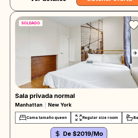
SOLDADO
Sala privada normal
Manhattan
New York
Cama tamaño queen
Regular size room
Ba
De $2019/Mo