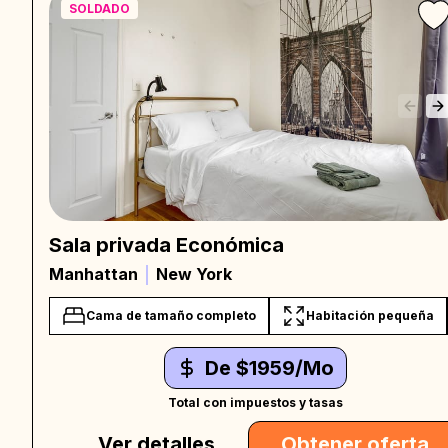
SOLDADO
Sala privada Económica
Manhattan
New York
Cama de tamaño completo
Habitación pequeña
De $1959/Mo
Total con impuestos y tasas
Ver detalles
Obtener oferta