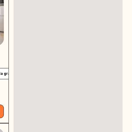
la grande
Baño compartido
Private work desk