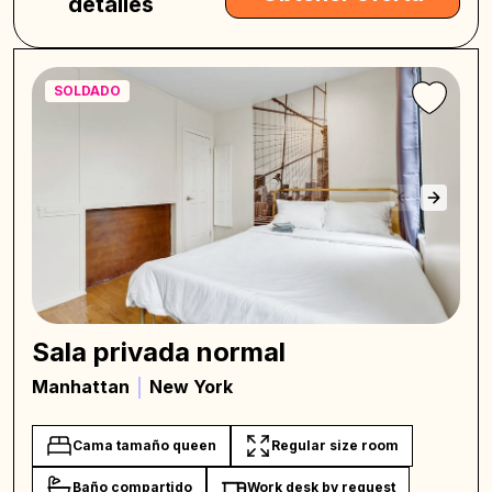
detalles
SOLDADO
Sala privada normal
Manhattan
New York
Cama tamaño queen
Regular size room
Baño compartido
Work desk by request