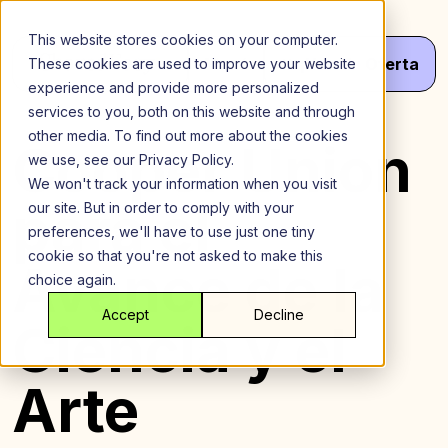
Saltar
al
This website stores cookies on your computer.
contenido
Menú
¡Haz
Tu
Oferta
These cookies are used to improve your website
experience and provide more personalized
services to you, both on this website and through
other media. To find out more about the cookies
Cooper Union
we use, see our Privacy Policy.
We won't track your information when you visit
para el
our site. But in order to comply with your
preferences, we'll have to use just one tiny
cookie so that you're not asked to make this
Avance de la
choice again.
Accept
Decline
Ciencia y el
Arte