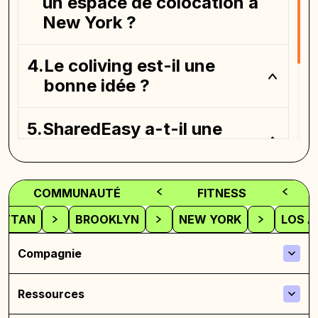
un espace de colocation à
New York ?
Le coliving est-il une
bonne idée ?
SharedEasy a-t-il une
application ?
Où puis-je trouver un
COMMUNAUTÉ
FITNESS
espace de coliving ?
ATTAN
BROOKLYN
NEW YORK
LOS A
Compagnie
Ressources