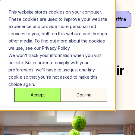
Aller
au
This website stores cookies on your computer.
contenu
Menu
Va
Votre
Offre
These cookies are used to improve your website
experience and provide more personalized
services to you, both on this website and through
Avantages et
other media. To find out more about the cookies
we use, see our Privacy Policy.
inconvénients de
We won't track your information when you visit
our site. But in order to comply with your
vivre dans un dortoir
preferences, we'll have to use just one tiny
cookie so that you're not asked to make this
universitaire
choice again.
Accept
Decline