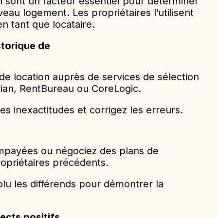
 sont un facteur essentiel pour déterminer
veau logement. Les propriétaires l’utilisent
en tant que locataire.
storique de
de location auprès de services de sélection
rian, RentBureau ou CoreLogic.
les inexactitudes et corrigez les erreurs.
mpayées ou négociez des plans de
priétaires précédents.
lu les différends pour démontrer la
ects positifs