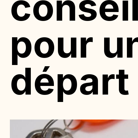
conseil
pour u
départ