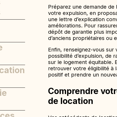
s
er
Préparez une demande de lo
s
votre expulsion, en proposa
une lettre d’explication co
pendants
améliorations. Pour rassurer
dépôt de garantie plus impo
t
d’anciens propriétaires ou 
e
Enfin, renseignez-vous sur v
n réseau
possibilité d’expulsion, de r
sur le logement équitable. 
ication
retrouver votre éligibilité à 
positif et prendre un nouve
fs
Comprendre votr
ie
de location
nces