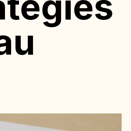
atégies
au