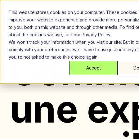
Aller
au
This website stores cookies on your computer. These cookies 
contenu
improve your website experience and provide more personali
to you, both on this website and through other media. To find 
about the cookies we use, see our Privacy Policy.
We won't track your information when you visit our site. But in o
comply with your preferences, we'll have to use just one tiny c
Commen
you're not asked to make this choice again.
Accept
De
une exp