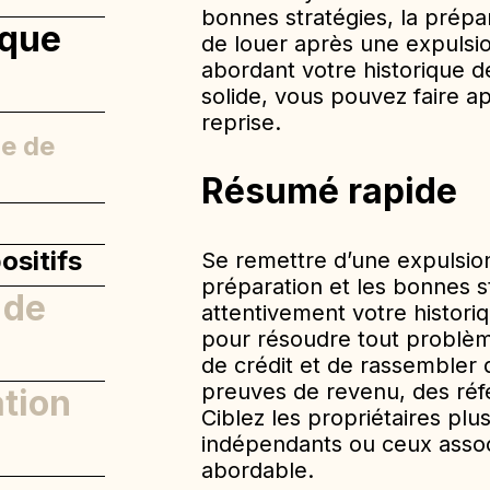
bonnes stratégies, la prépara
ique
de louer après une expulsio
abordant votre historique 
solide, vous pouvez faire ap
reprise.
ue de
Résumé rapide
ositifs
Se remettre d’une expulsion
préparation et les bonnes 
 de
attentivement votre historiq
pour résoudre tout problèm
de crédit et de rassembler 
preuves de revenu, des réfé
tion
Ciblez les propriétaires plus
un crédit
indépendants ou ceux asso
abordable.