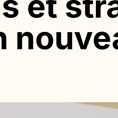
s et str
n nouve