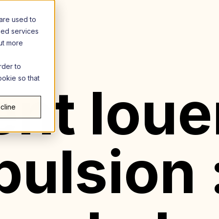
are used to
zed services
out more
rder to
ookie so that
t louer
cline
ulsion 