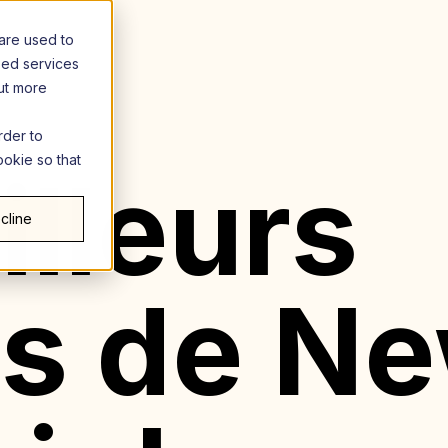
are used to
zed services
out more
rder to
ookie so that
illeurs
cline
ts de N