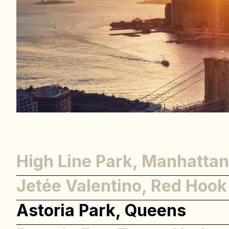
High Line Park, Manhattan
Jetée Valentino, Red Hook
Astoria Park, Queens