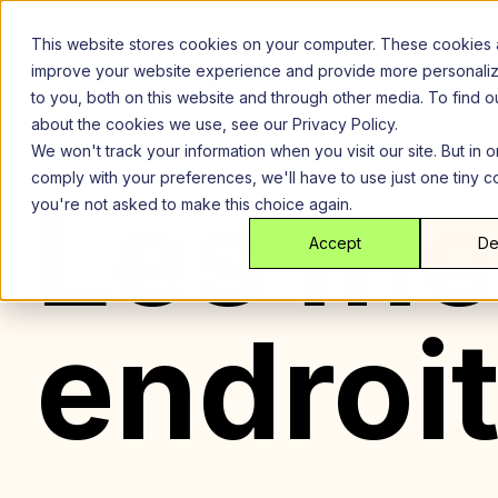
Aller
au
This website stores cookies on your computer. These cookies 
contenu
improve your website experience and provide more personali
to you, both on this website and through other media. To find 
about the cookies we use, see our Privacy Policy.
We won't track your information when you visit our site. But in o
comply with your preferences, we'll have to use just one tiny c
Les me
you're not asked to make this choice again.
Accept
De
endroi