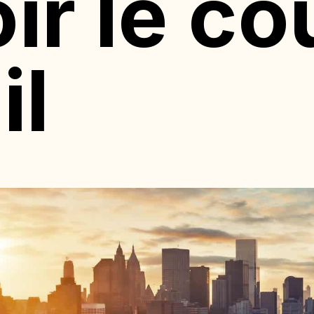
ir le c
il