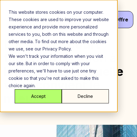
Aller
au
This website stores cookies on your computer.
contenu
Menu
Va
Votre
Offre
These cookies are used to improve your website
experience and provide more personalized
services to you, both on this website and through
Location à court
other media. To find out more about the cookies
we use, see our Privacy Policy.
terme ou location à
We won't track your information when you visit
our site. But in order to comply with your
long terme : laquelle
preferences, we'll have to use just one tiny
cookie so that you're not asked to make this
vous convient le
choice again.
mieux ?
Accept
Decline