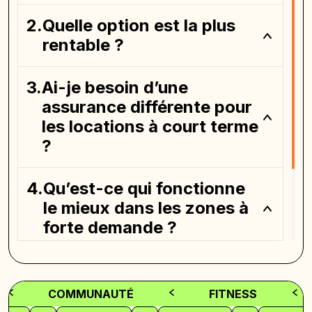
Quelle option est la plus
rentable ?
Ai-je besoin d’une
assurance différente pour
les locations à court terme
?
Qu’est-ce qui fonctionne
le mieux dans les zones à
forte demande ?
Quel est l’impact des
impôts sur les revenus
COMMUNAUTÉ
FITNESS
locatifs ?