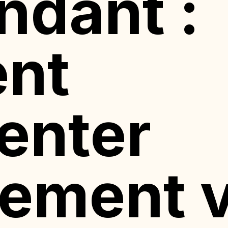
ndant :
nt
enter
cement 