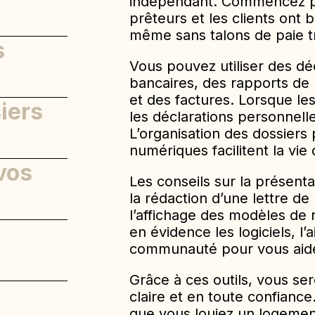
indépendant. Commencez pa
prêteurs et les clients ont
même sans talons de paie tr
s
revenus
Vous pouvez utiliser des dé
bancaires, des rapports de
ants
et des factures. Lorsque les 
iers
les déclarations personnelle
L’organisation des dossiers p
numériques facilitent la vie
vos
Les conseils sur la présen
la rédaction d’une lettre de
l’affichage des modèles de 
la
en évidence les logiciels, l
communauté pour vous aider
n
Grâce à ces outils, vous s
claire et en toute confianc
l
que vous louiez un logemen