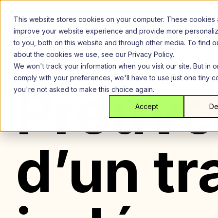
Aller
au
This website stores cookies on your computer. These cookies 
contenu
improve your website experience and provide more personali
to you, both on this website and through other media. To find 
about the cookies we use, see our Privacy Policy.
We won't track your information when you visit our site. But in o
comply with your preferences, we'll have to use just one tiny c
Preuve
you're not asked to make this choice again.
Accept
De
d’un tr