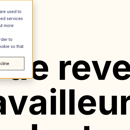
are used to
zed services
out more
rder to
ookie so that
 de rev
cline
availleu