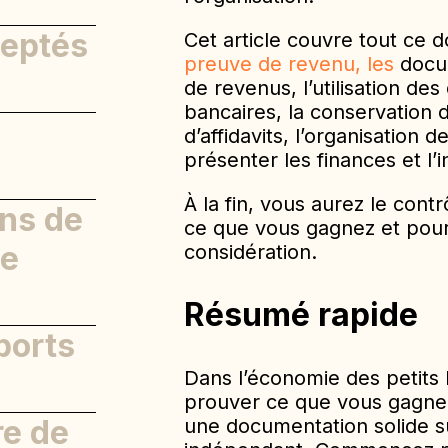
eptés
Cet article couvre tout ce 
preuve de revenu, les
docum
u
de revenus, l’utilisation de
bancaires, la conservation d
xes
d’affidavits, l’organisation 
présenter les finances et l’i
À la fin, vous aurez le contr
ons de
ce que vous gagnez et pourq
’affaires
de
considération.
Résumé rapide
nnelles
issibles
ports
ont-ils
t
Dans l’économie des petits b
prouver ce que vous gagnez
re de
sont-ils
une documentation solide su