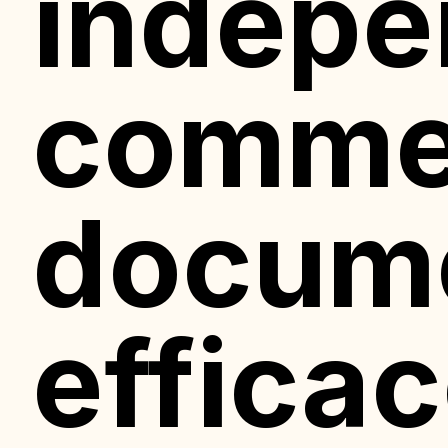
indépe
comme
docum
effica