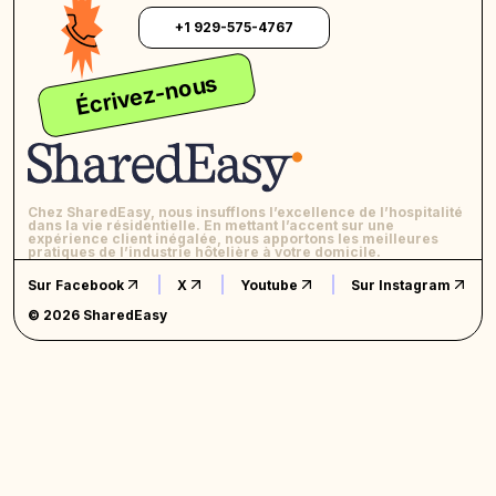
+1 929-575-4767
Écrivez-nous
Chez SharedEasy, nous insufflons l’excellence de l’hospitalité
dans la vie résidentielle. En mettant l’accent sur une
expérience client inégalée, nous apportons les meilleures
pratiques de l’industrie hôtelière à votre domicile.
Sur Facebook
X
Youtube
Sur Instagram
© 2026 SharedEasy