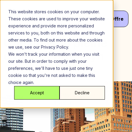
Aller
au
This website stores cookies on your computer.
contenu
Menu
Va
Votre
Offre
These cookies are used to improve your website
experience and provide more personalized
services to you, both on this website and through
Une maison pleine
other media. To find out more about the cookies
we use, see our Privacy Policy.
d’amis à Brooklyn
We won't track your information when you visit
our site. But in order to comply with your
preferences, we'll have to use just one tiny
cookie so that you're not asked to make this
choice again.
Accept
Decline