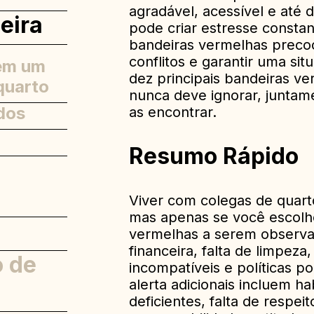
agradável, acessível e até 
eira
pode criar estresse consta
bandeiras vermelhas preco
conflitos e garantir uma sit
 em um
dez principais bandeiras v
quarto
nunca deve ignorar, juntam
dos
as encontrar.
Resumo Rápido
Viver com colegas de quarto
mas apenas se você escolhe
tilhada
vermelhas a serem observa
financeira, falta de limpeza
o de
ental
incompatíveis e políticas p
alerta adicionais incluem ha
deficientes, falta de respe