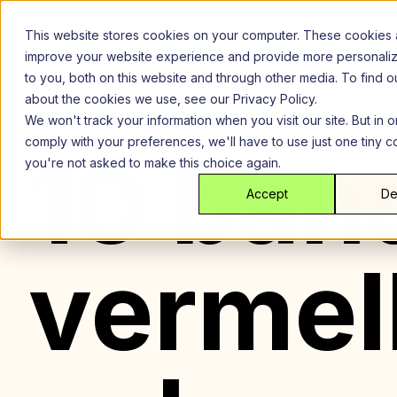
Ir
para
This website stores cookies on your computer. These cookies 
o
improve your website experience and provide more personali
conteúdo
to you, both on this website and through other media. To find 
about the cookies we use, see our Privacy Policy.
We won't track your information when you visit our site. But in o
comply with your preferences, we'll have to use just one tiny c
10 ban
you're not asked to make this choice again.
Accept
De
vermel