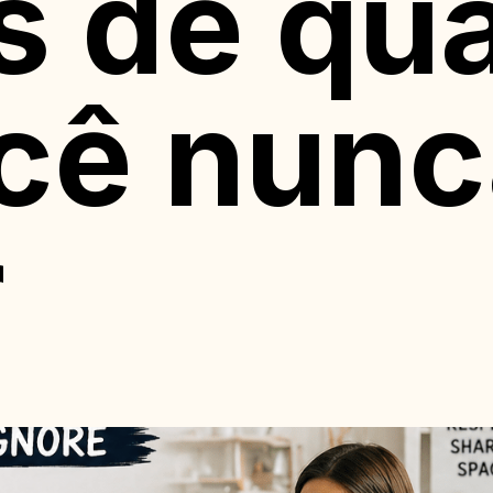
s de qu
cê nunc
r