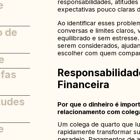
responsabilidades, atitudes 
e
 de vida
expectativas pouco claras 
Ao identificar esses probl
o de
s são
conversas e limites claros,
equilibrado e sem estresse. 
serem considerados, ajudan
am
escolher com quem compart
e
as
tar cedo
Responsabilidad
s
efas
es
Financeira
tudes
mantêm a
Por que o dinheiro é impo
relacionamento com coleg
r
Um colega de quarto que lu
e
m
rapidamente transformar su
ondência
pesadelo. Pagamentos de al