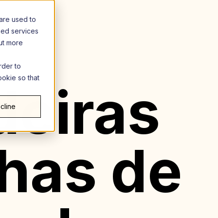
are used to
zed services
out more
rder to
ookie so that
deiras
cline
has de