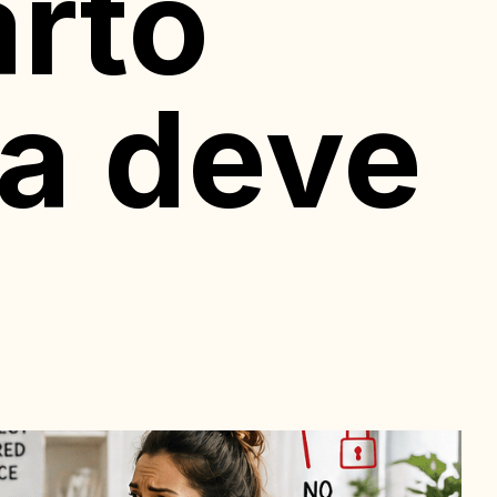
arto
a deve