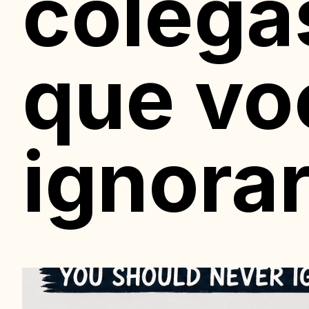
colega
que vo
ignora