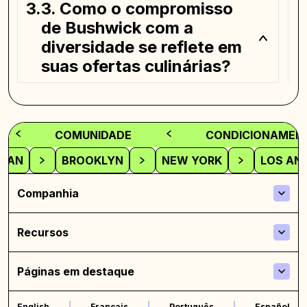
3. Como o compromisso
de Bushwick com a
diversidade se reflete em
suas ofertas culinárias?
4. Você pode falar sobre a
diversidade arquitetônica
COMUNIDADE
CONDICIONAMENT
na cena habitacional de
TAN
BROOKLYN
NEW YORK
LOS AN
Bushwick?
Companhia
5. Como Bushwick
equilibra os desafios da
Recursos
gentrificação com a
preservação de sua
Páginas em destaque
identidade cultural?
English
Français
Português
Español