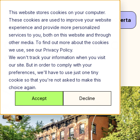
Ir
para
This website stores cookies on your computer.
o
Menu
Obter
Seu
Oferta
These cookies are used to improve your website
conteúdo
experience and provide more personalized
services to you, both on this website and through
Clinton Hill, NYC: O
other media. To find out more about the cookies
we use, see our Privacy Policy.
Guia do Bairro
We won't track your information when you visit
our site. But in order to comply with your
preferences, we'll have to use just one tiny
cookie so that you're not asked to make this
choice again.
Accept
Decline