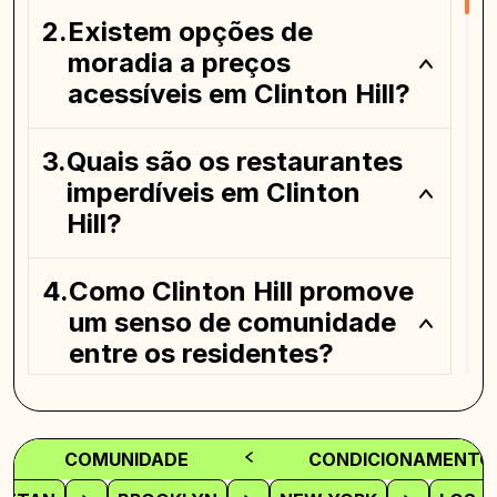
Existem opções de
moradia a preços
acessíveis em Clinton Hill?
Quais são os restaurantes
imperdíveis em Clinton
Hill?
Como Clinton Hill promove
um senso de comunidade
entre os residentes?
Que eventos ou festivais
definem a cena cultural de
COMUNIDADE
CONDICIONAMENTO 
Clinton Hill?