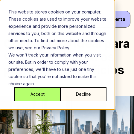
Ir
para
This website stores cookies on your computer.
o
Menu
Obter
Seu
Oferta
These cookies are used to improve your website
conteúdo
experience and provide more personalized
services to you, both on this website and through
Coliving é o ideal para
other media. To find out more about the cookies
we use, see our Privacy Policy.
você? Descubra os
We won't track your information when you visit
our site. But in order to comply with your
principais benefícios
preferences, we'll have to use just one tiny
cookie so that you're not asked to make this
choice again.
Accept
Decline