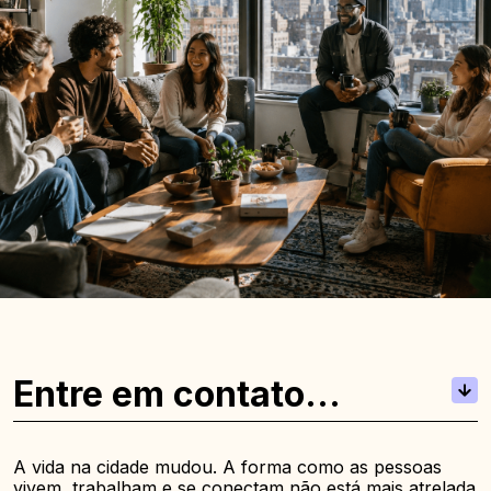
Entre em contato
conosco para mais
informações e suporte
A vida na cidade mudou. A forma como as pessoas
vivem, trabalham e se conectam não está mais atrelada