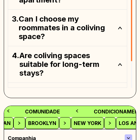
Can I choose my
roommates in a coliving
space?
Are coliving spaces
suitable for long-term
stays?
What should I consider
before moving into a
coliving space?
COMUNIDADE
CONDICIONAMENT
TAN
BROOKLYN
NEW YORK
LOS AN
Companhia