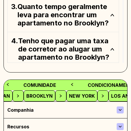
Quanto tempo geralmente
leva para encontrar um
apartamento no Brooklyn?
Tenho que pagar uma taxa
de corretor ao alugar um
apartamento no Brooklyn?
O que devo fazer se tiver
problemas com meu
COMUNIDADE
CONDICIONAMENT
apartamento depois de me
TAN
BROOKLYN
NEW YORK
LOS AN
mudar?
Companhia
Qual é a importância da
minha pontuação de
Recursos