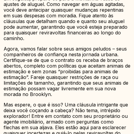
ajustes de aluguel. Como navegar em águas agitadas,
você deve antecipar quaisquer mudanças repentinas
em suas despesas com moradia. Fique atento às
cláusulas que detalham quando e quanto seu aluguel
pode aumentar, garantindo que você esteja preparado
para quaisquer reviravoltas financeiras ao longo do
caminho.
Agora, vamos falar sobre seus amigos peludos – seus
companheiros de confiança nesta jornada urbana.
Certifique-se de que o contrato os receba de braços
abertos, completo com políticas que aceitam animais de
estimação e sem zonas “proibidas para animais de
estimação”. Fareje quaisquer restrições de raça ou
limitações de tamanho, garantindo que seus animais de
estimação possam vagar livremente em sua nova
morada no Brooklyn.
Mas espere, o que é isso? Uma cláusula intrigante que
deixa você coçando a cabeça? Não tema, intrépido
explorador! Entre em contato com seu proprietário ou
agente imobiliário, armado com perguntas como
flechas em sua aljava. Eles estão aqui para esclarecer
quaisquer incertezas e guiá-lo pelas reviravoltas do