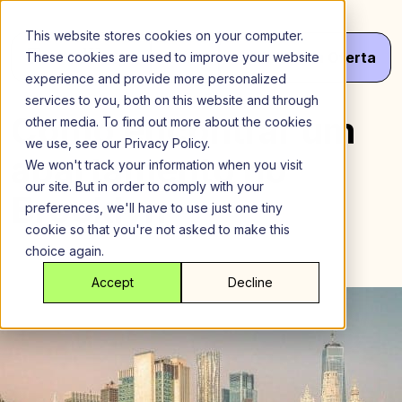
Ir
para
This website stores cookies on your computer.
o
Menu
Obter
Seu
Oferta
These cookies are used to improve your website
conteúdo
experience and provide more personalized
services to you, both on this website and through
Como encontrar um
other media. To find out more about the cookies
we use, see our Privacy Policy.
apartamento no
We won't track your information when you visit
our site. But in order to comply with your
Brooklyn
preferences, we'll have to use just one tiny
cookie so that you're not asked to make this
choice again.
Accept
Decline