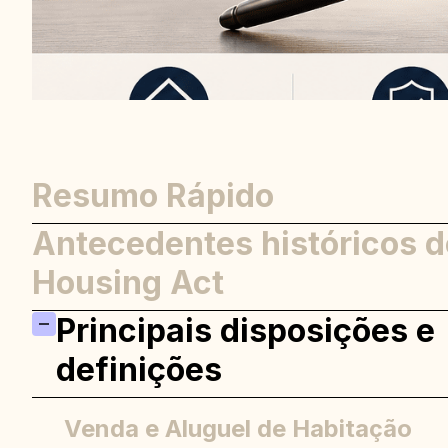
Resumo Rápido
Antecedentes históricos d
Housing Act
Principais disposições e
definições
Venda e Aluguel de Habitação