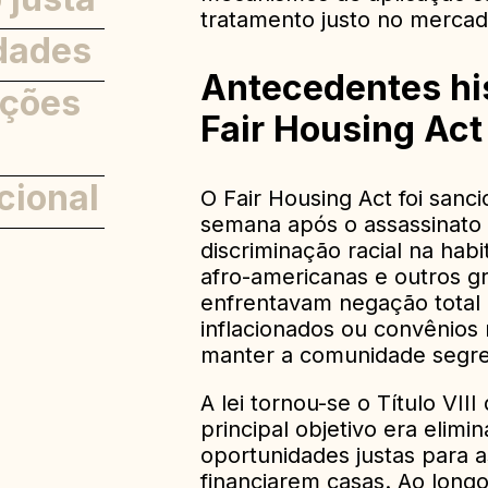
tratamento justo no mercado
idades
ão
Antecedentes hi
ações
Fair Housing Act
cional
O Fair Housing Act foi san
semana após o assassinato 
discriminação racial na habi
afro-americanas e outros gr
enfrentavam negação total 
inflacionados ou convênios 
manter a comunidade segr
A lei tornou-se o Título VIII
principal objetivo era elimin
oportunidades justas para
financiarem casas. Ao longo