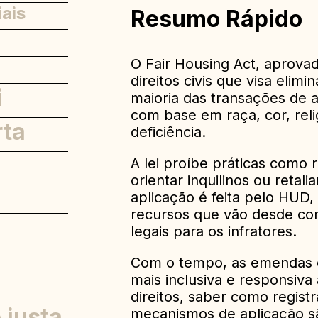
iais
Resumo Rápido
O Fair Housing Act, aprova
direitos civis que visa elim
i
maioria das transações de 
com base em raça, cor, relig
rta
deficiência.
A lei proíbe práticas como r
orientar inquilinos ou reta
aplicação é feita pelo HUD,
recursos que vão desde co
a
legais para os infratores.
Com o tempo, as emendas e
mais inclusiva e responsiv
direitos, saber como regist
 justa
mecanismos de aplicação s