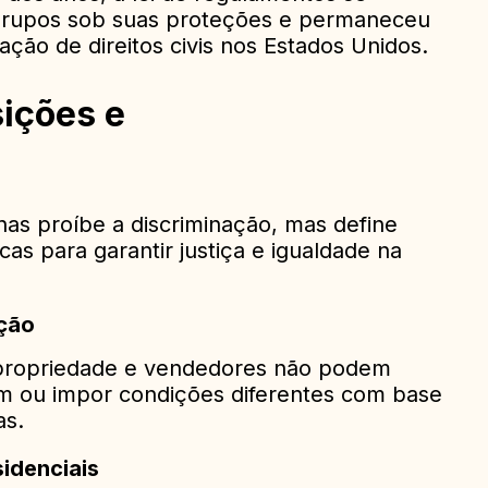
 grupos sob suas proteções e permaneceu
ação de direitos civis nos Estados Unidos.
sições e
nas proíbe a discriminação, mas define
cas para garantir justiça e igualdade na
ação
e propriedade e vendedores não podem
 ou impor condições diferentes com base
as.
sidenciais