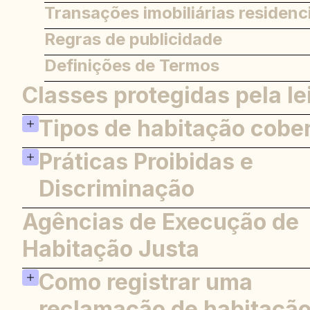
Transações imobiliárias residenc
Regras de publicidade
Definições de Termos
Classes protegidas pela le
Tipos de habitação cobe
Práticas Proibidas e
Habitação Coberta
Isenções
Discriminação
Agências de Execução de
Discriminação de aluguel e vend
Discriminação de hipotecas e
Habitação Justa
empréstimos
Como registrar uma
Assédio e retaliação
reclamação de habitação