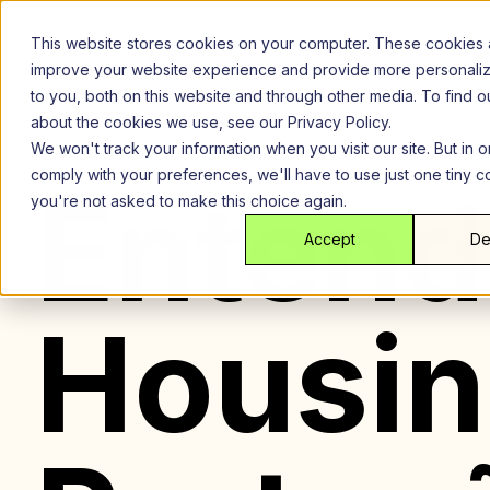
Ir
para
This website stores cookies on your computer. These cookies 
o
improve your website experience and provide more personali
conteúdo
to you, both on this website and through other media. To find 
about the cookies we use, see our Privacy Policy.
We won't track your information when you visit our site. But in o
comply with your preferences, we'll have to use just one tiny c
Entend
you're not asked to make this choice again.
Accept
De
Housing