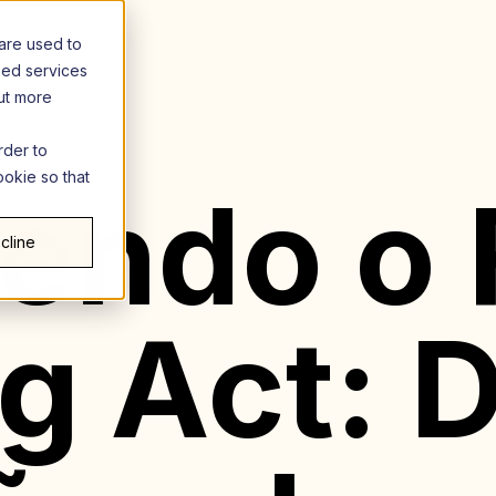
are used to
zed services
out more
rder to
ookie so that
endo o 
cline
 Act: D