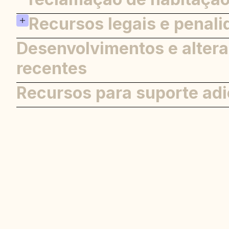
Direção e Blockbusting
Recursos legais e penal
Etapas do processo de reclamaç
Desenvolvimentos e alter
Remédios para as vítimas
Penalidades para infratores
recentes
Recursos para suporte adi