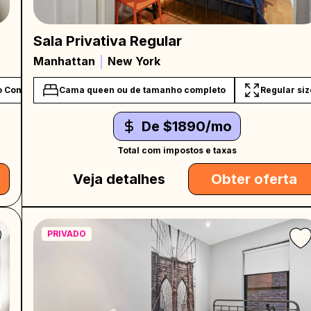
Sala Privativa Regular
Manhattan
New York
 Compartilhado
Cama queen ou de tamanho completo
Work desk by request
Regular si
De $1890/mo
Total com impostos e taxas
Veja detalhes
Obter oferta
PRIVADO