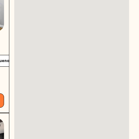
queno
Banho Compartilhado
Private work desk