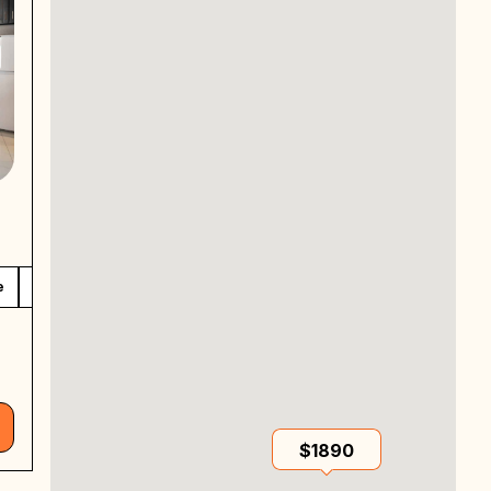
e
Banho Compartilhado
Private work desk
$1890