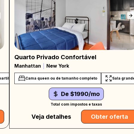
Quarto Privado Confortável
Manhattan
New York
artilhado
Cama queen ou de tamanho completo
Private work desk
Sala grand
De $1990/mo
Total com impostos e taxas
Veja detalhes
Obter oferta