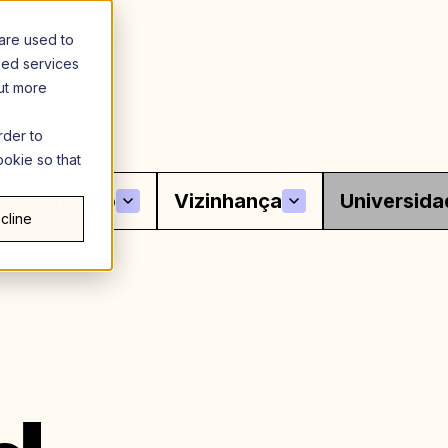
are used to
zed services
out more
rder to
ookie so that
 de Banheiro
Vizinhança
Universida
cline