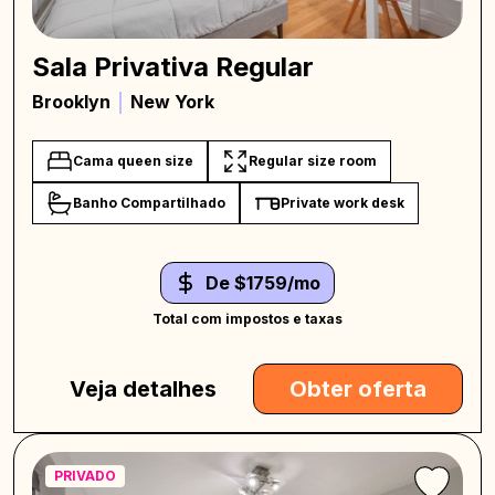
Sala Privativa Regular
Brooklyn
New York
Cama queen size
Regular size room
Banho Compartilhado
Private work desk
De $1759/mo
Total com impostos e taxas
Veja detalhes
Obter oferta
PRIVADO