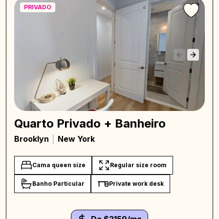
PRIVADO
Quarto Privado + Banheiro
Brooklyn
New York
Cama queen size
Regular size room
Banho Particular
Private work desk
De $2159/mo