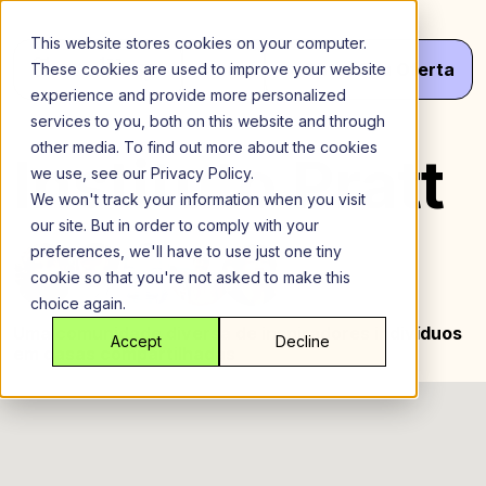
Ir
para
This website stores cookies on your computer.
o
Menu
Obter
Seu
Oferta
These cookies are used to improve your website
conteúdo
experience and provide more personalized
services to you, both on this website and through
other media. To find out more about the cookies
Instituto Pratt
we use, see our Privacy Policy.
We won't track your information when you visit
our site. But in order to comply with your
preferences, we'll have to use just one tiny
cookie so that you're not asked to make this
choice again.
Uma comunidade diversa de inspiradores
indivíduos
Accept
Decline
em casas compartilhadas