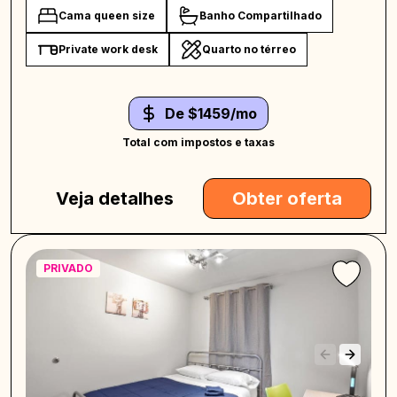
Cama queen size
Banho Compartilhado
Private work desk
Quarto no térreo
De $1459/mo
Total com impostos e taxas
Veja detalhes
Obter oferta
PRIVADO