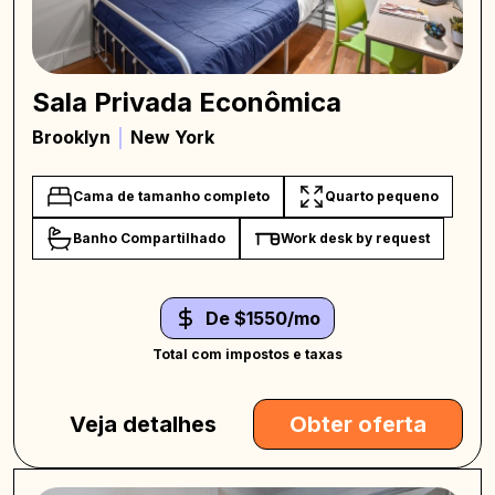
Sala Privada Econômica
Brooklyn
New York
Cama de tamanho completo
Quarto pequeno
Banho Compartilhado
Work desk by request
De $1550/mo
Total com impostos e taxas
Veja detalhes
Obter oferta