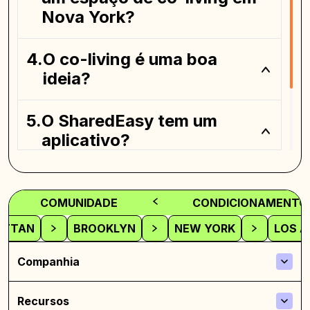
Nova York?
O co-living é uma boa
ideia?
O SharedEasy tem um
aplicativo?
Onde posso encontrar um
espaço de coliving?
COMUNIDADE
CONDICIONAMENTO 
ATTAN
BROOKLYN
NEW YORK
LOS A
Companhia
Recursos