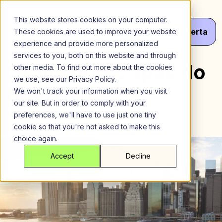
Ir
para
This website stores cookies on your computer.
o
Menu
Obter
Seu
Oferta
These cookies are used to improve your website
conteúdo
experience and provide more personalized
services to you, both on this website and through
Os melhores spas do
other media. To find out more about the cookies
we use, see our Privacy Policy.
Brooklyn
We won't track your information when you visit
our site. But in order to comply with your
preferences, we'll have to use just one tiny
cookie so that you're not asked to make this
choice again.
Accept
Decline