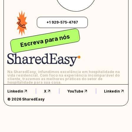
+1 929-575-4767
Escreva para nós
Na SharedEasy, infundimos excelência em hospitalidade na
vida residencial. Com foco na experiência incomparável do
cliente, trazemos as melhores práticas do setor de
hospitalidade para sua casa.
Linkedin
X
YouTube
Linkedin
© 2026 SharedEasy