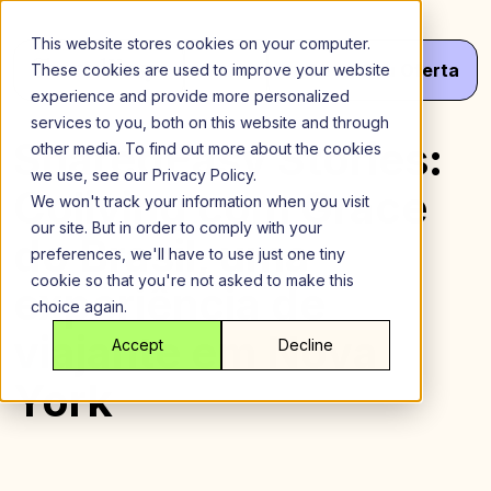
Ir
para
This website stores cookies on your computer.
o
Menu
Obter
Seu
Oferta
These cookies are used to improve your website
conteúdo
experience and provide more personalized
services to you, both on this website and through
SharedEasy Stories:
other media. To find out more about the cookies
we use, see our Privacy Policy.
Coliving com Grace
We won't track your information when you visit
our site. But in order to comply with your
do Brasil, uma
preferences, we'll have to use just one tiny
cookie so that you're not asked to make this
experiência de
choice again.
viajante em Nova
Accept
Decline
York