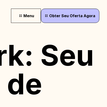
Menu
Obter
Seu
Oferta
Agora
rk: Seu
o de