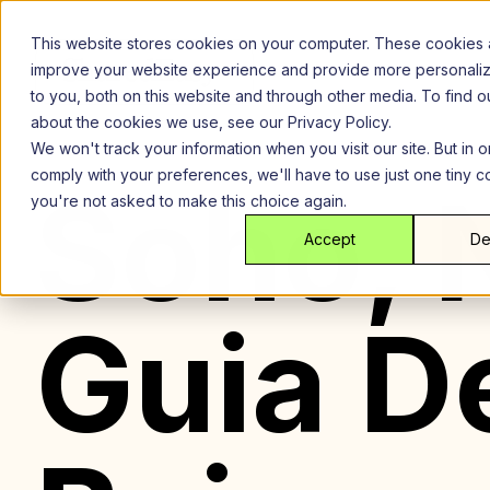
Ir
para
This website stores cookies on your computer. These cookies 
o
improve your website experience and provide more personali
conteúdo
to you, both on this website and through other media. To find 
about the cookies we use, see our Privacy Policy.
We won't track your information when you visit our site. But in o
comply with your preferences, we'll have to use just one tiny c
Soho, 
you're not asked to make this choice again.
Accept
De
Guia De