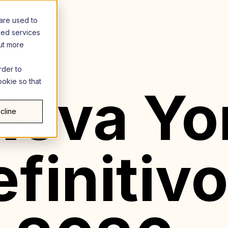
are used to
zed services
out more
rder to
ookie so that
Nova Yo
cline
finitiv