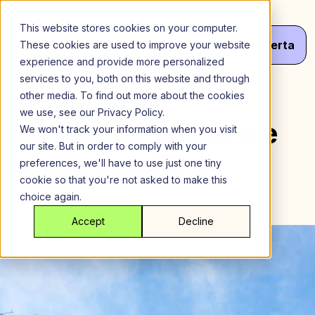
Ir
para
This website stores cookies on your computer.
o
Menu
Obter
Seu
Oferta
These cookies are used to improve your website
conteúdo
experience and provide more personalized
services to you, both on this website and through
Sublocação
other media. To find out more about the cookies
we use, see our Privacy Policy.
explicada: o que é e
We won't track your information when you visit
our site. But in order to comply with your
como funciona
preferences, we'll have to use just one tiny
cookie so that you're not asked to make this
choice again.
Accept
Decline