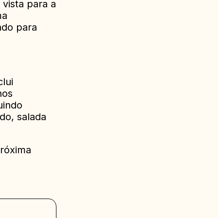
vista para a
ma
ado para
lui
nos
uindo
do, salada
próxima