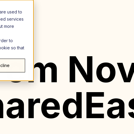
are used to
zed services
out more
rder to
ookie so that
 em Nov
cline
haredEa