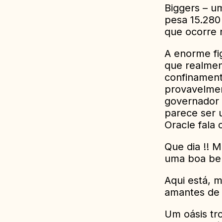
Biggers – u
pesa 15.280
que ocorre 
A enorme fi
que realmen
confinament
provavelmen
governador 
parece ser 
Oracle fala
Que dia !! 
uma boa be
Aqui está, 
amantes de 
Um oásis tr