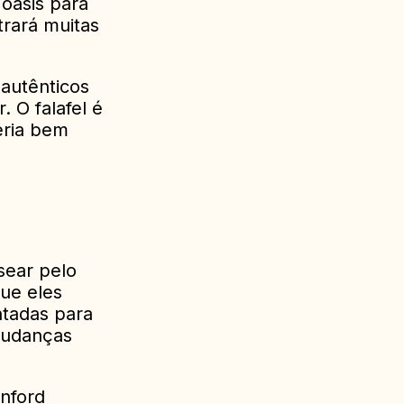
 oásis para
trará muitas
 autênticos
. O falafel é
eria bem
sear pelo
ue eles
ntadas para
mudanças
nford