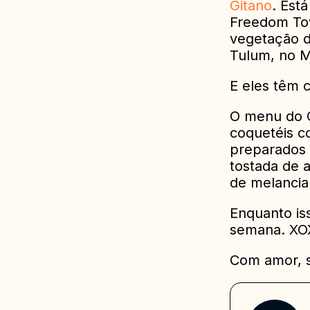
Gitano
. Est
Freedom Tow
vegetação d
Tulum, no M
E eles têm 
O menu do C
coquetéis c
preparados 
tostada de a
de melancia
Enquanto is
semana. XOX
Com amor, 