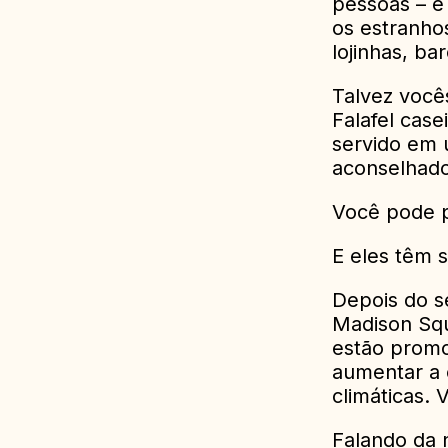
pessoas – é
os estranhos
lojinhas, ba
Talvez você
Falafel case
servido em 
aconselhado
Você pode p
E eles têm 
Depois do s
Madison Squ
estão promo
aumentar a 
climáticas. 
Falando da 