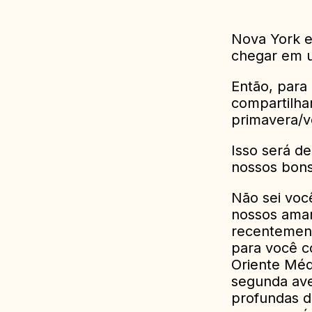
Nova York e
chegar em u
Então, para
compartilha
primavera/v
Isso será d
nossos bon
Não sei voc
nossos ama
recentement
para você c
Oriente Méd
segunda ave
profundas d