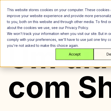
Ir
para
This website stores cookies on your computer. These cookies 
o
improve your website experience and provide more personali
conteúdo
to you, both on this website and through other media. To find 
about the cookies we use, see our Privacy Policy.
We won't track your information when you visit our site. But in o
comply with your preferences, we'll have to use just one tiny c
Um dia
you're not asked to make this choice again.
Accept
De
com S