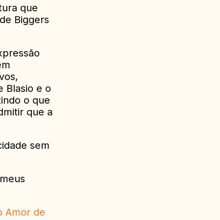
tura que
 de Biggers
xpressão
 em
vos,
 Blasio e o
indo o que
mitir que a
 cidade sem
s meus
o Amor de