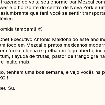
á trazendo de volta seu enorme bar Mezcal com 
er e o horizonte do centro de Nova York e u
eslumbrante que fará você se sentir transport
éxico.
comida também!! 😉
hef Executivo Antonio Maldonaldo este ano inc
om foco em Mezcal e pratos mexicanos moder
em forno a lenha e grelha em fogo aberto, incl
tum, tlayuda de trufas, pastor de frango grelha
 e muito mais.
so, tenham uma boa semana, e vejo vocês na 
O !!
seu Su.