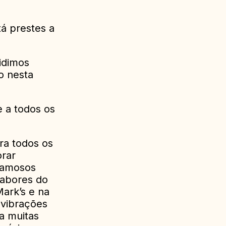
á prestes a
idimos
o nesta
e a todos os
ra todos os
rar
 famosos
sabores do
ark’s e na
 vibrações
a muitas