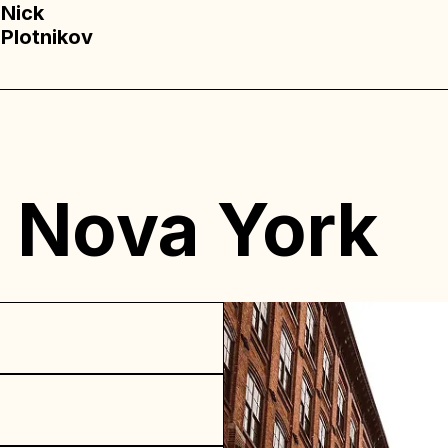
Nick
Plotnikov
 Nova York