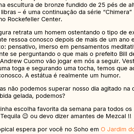
ma escultura de bronze fundido de 25 pés de al
 libras – é uma continuação da série “Chimera”
no Rockefeller Center.
gura retrata um homem ostentando o tipo de e
te ressoa conosco depois de mais de um ano
o: pensativo, imerso em pensamentos meditati
te se perguntando o que mais o prefeito Bill de
Andrew Cuomo vão jogar em nós a seguir. Vest
uma toga e segurando uma tocha, temos que ad
 conosco. A estátua é realmente um humor.
Mas não podemos superar nosso dia agitado na
bida gelada, podemos?
minha escolha favorita da semana para todos o
Tequila 😉 ou devo dizer amantes de Mezcal !!
opical espera por você no Soho em
O Jardim d