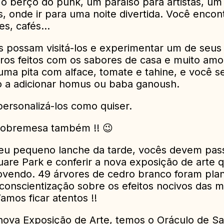
 o berço do punk, um paraíso para artistas, um
, onde ir para uma noite divertida. Você encon
res, cafés…
s possam visitá-los e experimentar um de seus
iros feitos com os sabores de casa e muito amor
uma pita com alface, tomate e tahine, e você s
 a adicionar homus ou baba ganoush.
ersonalizá-los como quiser.
sobremesa também !! 😉
eu pequeno lanche da tarde, vocês devem pas
are Park e conferir a nova exposição de arte q
vendo. 49 árvores de cedro branco foram pla
conscientização sobre os efeitos nocivos das 
Vamos ficar atentos !!
nova Exposição de Arte, temos o Oráculo de Sa