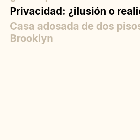
Privacidad: ¿ilusión o real
Casa adosada de dos piso
Brooklyn