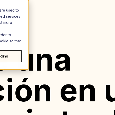
are used to
zed services
out more
rder to
ookie so that
e una
cline
ción en 