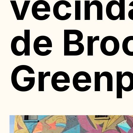
vecinda
de Bro
Greenp