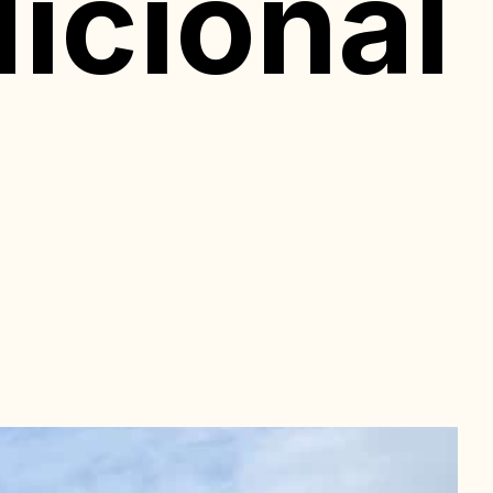
dicional
n