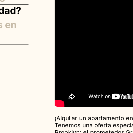
idad?
s en
¡Alquilar un apartamento en
Tenemos una oferta especia
Brooklyn: el prometedor Gr