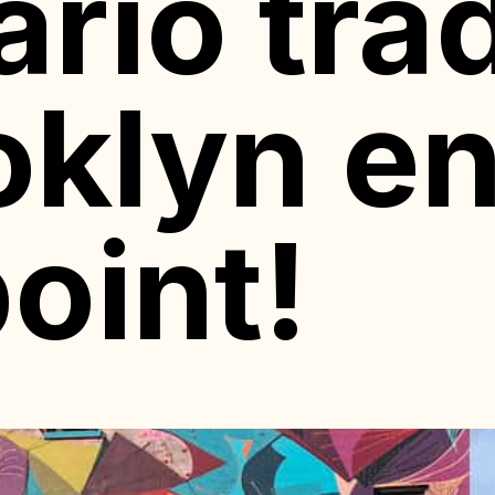
rio tra
oklyn e
oint!