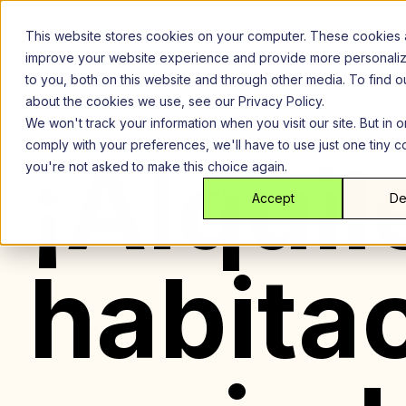
Saltar
al
This website stores cookies on your computer. These cookies 
contenido
improve your website experience and provide more personali
to you, both on this website and through other media. To find 
about the cookies we use, see our Privacy Policy.
We won't track your information when you visit our site. But in o
comply with your preferences, we'll have to use just one tiny c
¡Alquil
you're not asked to make this choice again.
Accept
De
habita