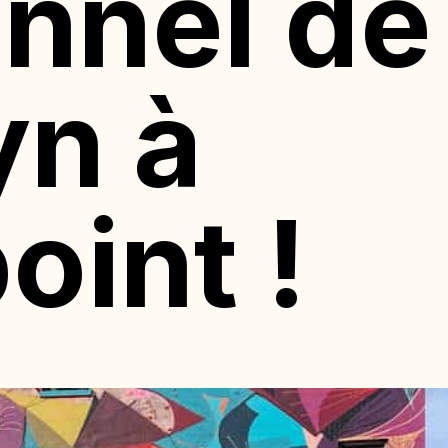
onnel de
yn à
oint !