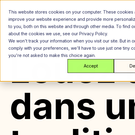
Aller
au
This website stores cookies on your computer. These cookies 
contenu
improve your website experience and provide more personali
to you, both on this website and through other media. To find 
about the cookies we use, see our Privacy Policy.
We won't track your information when you visit our site. But in o
comply with your preferences, we'll have to use just one tiny c
Louez 
you're not asked to make this choice again.
Accept
De
dans u