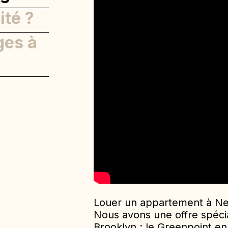
ité ?
ges à
Louer un appartement à New
Nous avons une offre spécia
Brooklyn : le Greenpoint en 