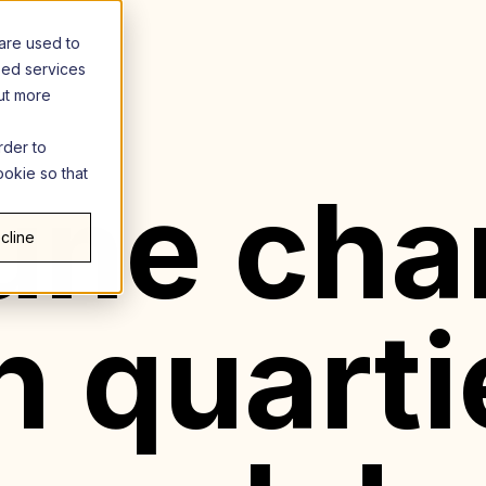
are used to
zed services
out more
rder to
ookie so that
une ch
cline
n quarti