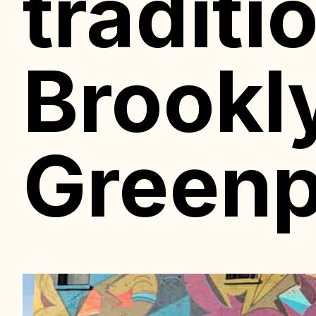
traditi
Brookl
Greenp