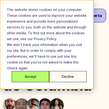
Saltar
al
This website stores cookies on your computer.
contenido
Menú
¡Haz
Tu
Oferta
These cookies are used to improve your website
experience and provide more personalized
services to you, both on this website and through
other media. To find out more about the cookies
Colegio de
we use, see our Privacy Policy.
We won't track your information when you visit
Maestros,
our site. But in order to comply with your
preferences, we'll have to use just one tiny
cookie so that you're not asked to make this
Universidad
choice again.
Accept
Decline
de Columbia